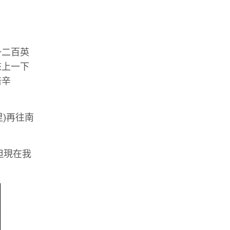
一二百英
來上一下
倍辛
里)再往南
但現在我