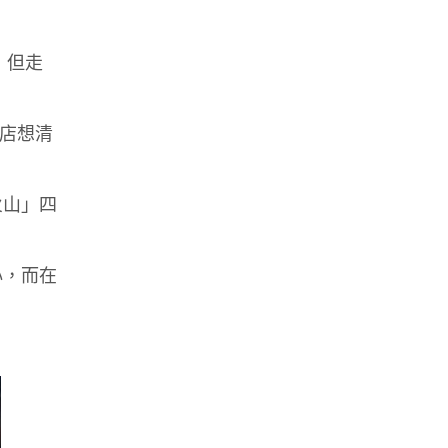
，但走
商店想清
火山」四
心，而在