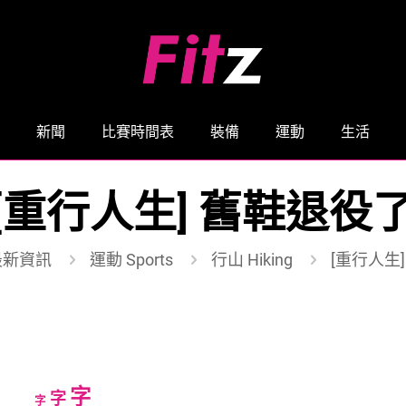
新聞
比賽時間表
裝備
運動
生活
[重行人生] 舊鞋退役
最新資訊
運動 Sports
行山 Hiking
[重行人生
Increase
字
Reset
Decrease
字
字