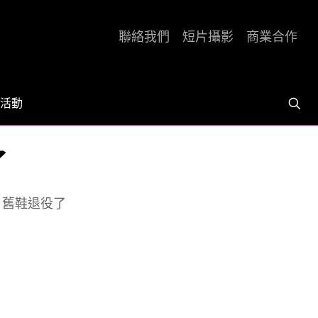
聯絡我們
短片攝影
商業合作
活動
了
] 舊鞋退役了