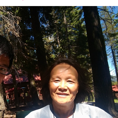
font
font
font
size.
size.
size.