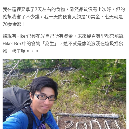
我在這裡又拿了7天左右的食物，雖然品質沒有上次好，但的
確幫我省了不少錢，我一天的伙食大約是10美金，七天就是
70美金耶！
聽說有Hiker已經花光自己所有資金，末來幾百英里都只能靠
Hiker Box中的食物「為生」，這不就是像流浪漢在垃圾找食
物一樣了嗎。。。