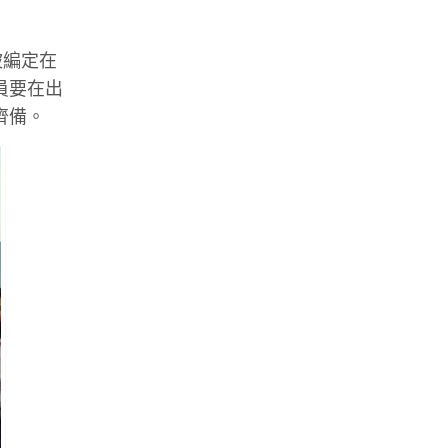
被編定在
員要在出
齊備。