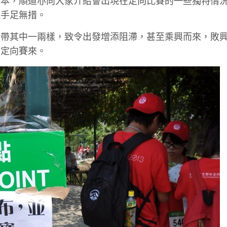
基本，順道亦向大家介紹會出現在定向比賽的一些獨特情
致手足無措。
忘帶其中一兩樣，致令出發增添阻滯，甚至乘興而來，敗
到定向賽來。