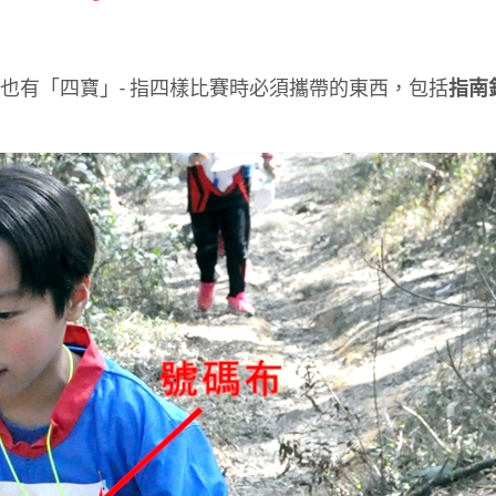
font
font
font
size.
size.
size.
定向也有「四寶」- 指四樣比賽時必須攜帶的東西，包括
指南