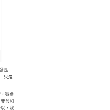
發區
。只是
行，賽會
，賽會和
所以，我