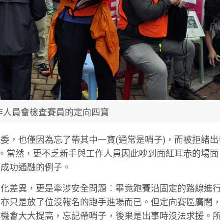
作人員會檢查賽員的定向四寶
委，也僅因為忘了帶其中一寶(通常是哨子)，而被拒諸出
)。當然，更不乏新手與工作人員因此吵到面紅耳赤的場面
到成功通融的例子。
文化差異，更是牽涉安全問題︰畢竟跑賽沿固定的路線進
重亦只是放了位沒報名的跑手進場而已。但定向賽區廣闊
的機會大大提高，忘記帶哨子，後果是出事時沒法求援。