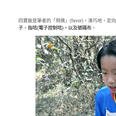
四寶飯是筆者的「飛佛」(favor)。湊巧地，
子、指咭(電子控制咭)，以及號碼布
。