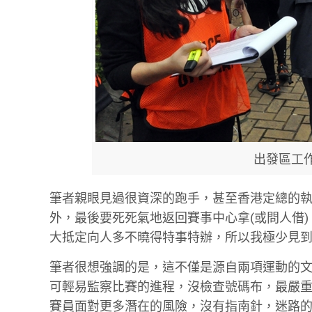
出發區工
筆者親眼見過很資深的跑手，甚至香港定總的執
外，最後要死死氣地返回賽事中心拿(或問人借
大抵定向人多不曉得特事特辦，所以我極少見
筆者很想強調的是，這不僅是源自兩項運動的
可輕易監察比賽的進程，沒檢查號碼布，最嚴
賽員面對更多潛在的風險，沒有指南針，迷路