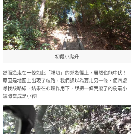
初段小爬升
然而遊走在一條如此「親切」的郊遊徑上，居然也能中伏！
原因是地圖上出現了歧路，我們誤以為要走另一條，便四處
尋找該路線，結果在心理作用下，誤把一條荒廢了的樹叢小
罅隙當成是小徑!