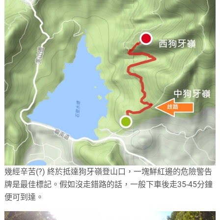
幾經辛苦(?) 終於抵達狗牙嶺登山口，一塊鮮紅邊的危險警告
牌是最佳標記。假如沒走錯路的話，一般下車後走35-45分鐘
便可到達。