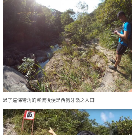
過了這條彎角的溪流後便是西狗牙嶺之入口!