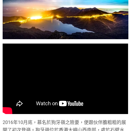
2016年10月底，慕名於狗牙嶺之險要，便跟伙伴膽粗粗的展
開了初次登嶺。狗牙嶺位於香港大嶼山西南部，處於石壁水