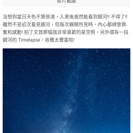
影片截圖
沒想到當日天色不算很清，入黑後竟然能看到銀河!! 不得了!!
雖然不是初次看見銀河，但每次親眼所見時，內心都總會興
奮和感動! 拍了文首那幅我非常喜歡的星空照，另外還有一段
銀河的 Timelapse，收穫太豐富啦!