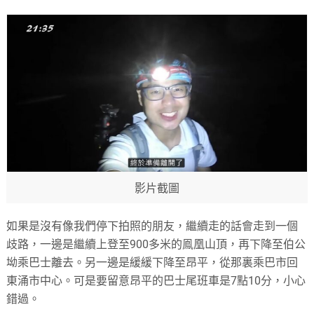
影片截圖
如果是沒有像我們停下拍照的朋友，繼續走的話會走到一個
歧路，一邊是繼續上登至900多米的鳯凰山頂，再下降至伯公
坳乘巴士離去。另一邊是緩緩下降至昂平，從那裏乘巴市回
東涌市中心。可是要留意昂平的巴士尾班車是7點10分，小心
錯過。