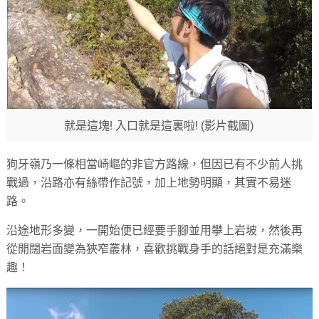
就是這塊! 入口就是這裏啦! (影片截圖)
狗牙嶺乃一條相當崎嶇的非官方路線，但因已有不少前人挑
戰過，沿路亦有絲帶作記號，加上地勢明顯，其實不易迷
路。
沿途地形多變，一開始便已經要手腳並用攀上岩坡，然後再
從開闊岩面變為狹窄叢林，喜歡挑戰身手的話絕對是充滿樂
趣！