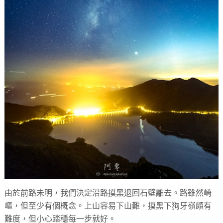
由於前路未明，我們決定沿路摸黑退回石壁離去。路雖然崎
嶇，但至少有個概念。上山容易下山難，摸黑下狗牙嶺頗有
難度，但小心踏穩每一步就好。