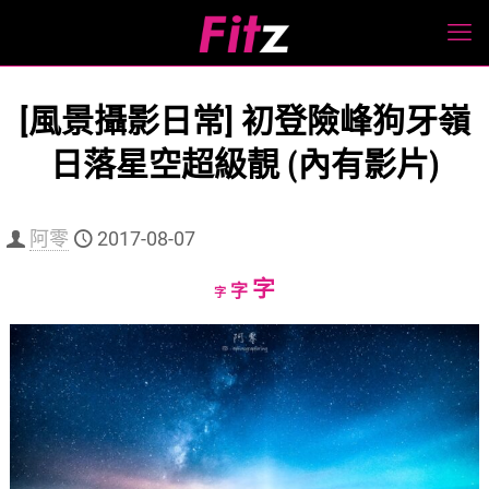
[風景攝影日常] 初登險峰狗牙嶺
日落星空超級靚 (內有影片)
阿零
2017-08-07
Increase
字
Reset
Decrease
字
字
font
font
font
size.
size.
size.