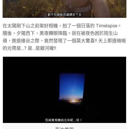
在太陽剛下山之前架好相機，拍了一個日落的 Timelapse。
隨後，夕陽西下，黑夜轉眼降臨。就在被夜色困於陌生山
嶺，進退維谷之際，竟然發現了一個莫大驚喜!! 天上那道暗暗
的光帶是…? 是…是銀河喔!!