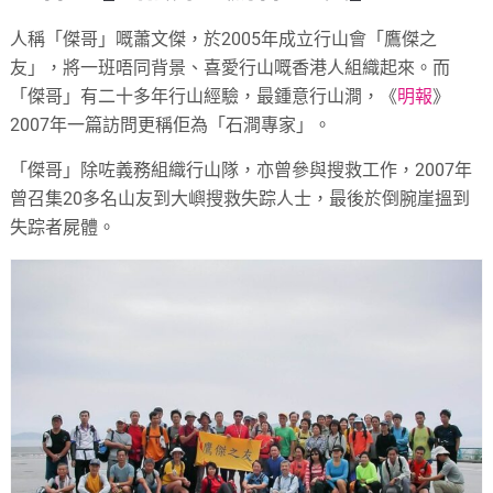
人稱「傑哥」嘅蕭文傑，於2005年成立行山會「鷹傑之
友」，將一班唔同背景、喜愛行山嘅香港人組織起來。而
「傑哥」有二十多年行山經驗，最鍾意行山澗，《
明報
》
2007年一篇訪問更稱佢為「石澗專家」。
「傑哥」除咗義務組織行山隊，亦曾參與搜救工作，2007年
曾召集20多名山友到大嶼搜救失踪人士，最後於倒腕崖搵到
失踪者屍體。