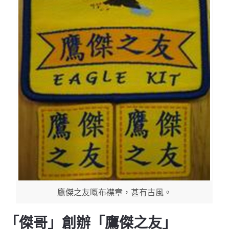
鷹傑之友嘅布襟章，甚有古風。
「傑哥」創辦「鷹傑之友」