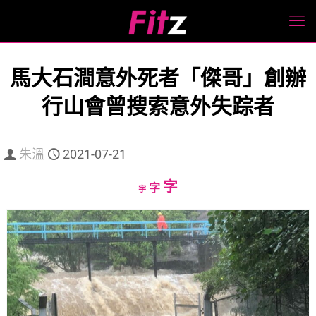
馬大石澗意外死者「傑哥」創辦
行山會曾搜索意外失踪者
朱溫
2021-07-21
Increase
字
Reset
Decrease
字
字
font
font
font
size.
size.
size.