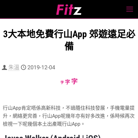
3大本地免費行山App 郊遊遠足必
備
朱溫
2019-12-04
Increase
字
Reset
Decrease
字
字
font
font
font
size.
size.
size.
行山App肯定唔係高新科技，不過隨住科技發展，手機電量提
升，網絡更完善，行山App呢幾年亦有好多改進，係時候再次
檢視一下呢幾個本土出產嘅行山App。