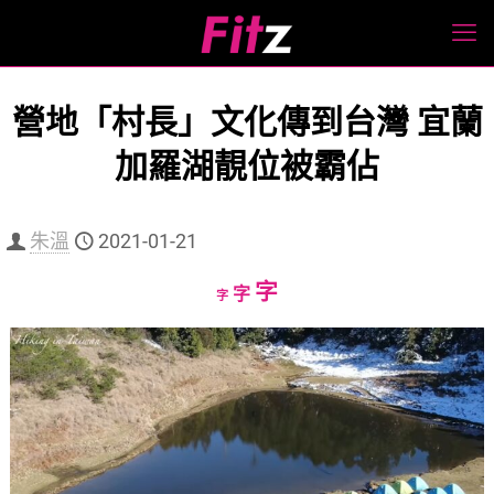
營地「村長」文化傳到台灣 宜蘭
加羅湖靚位被霸佔
朱溫
2021-01-21
Increase
字
Reset
Decrease
字
字
font
font
font
size.
size.
size.