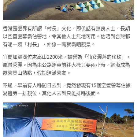
香港露營界有所謂「村長」文化，即係話有無良人士，長期
以空置營幕霸佔營地，令其他人士無地可用。估唔到台灣都
有呢一類「村長」，仲係一霸就霸晒靚景。
宜蘭加羅湖位處高山2200米，被譽為「仙女灑落的珍珠」，
風景秀麗。因為由公路駕車前往大概只要兩小時，逐漸成為
露營登山熱點，假期逼滿營友。
不過，早前有人喺閒日去到，竟然發現有15個空置營幕佔據
湖邊第一排靚位，其他人去到只能排喺後面。