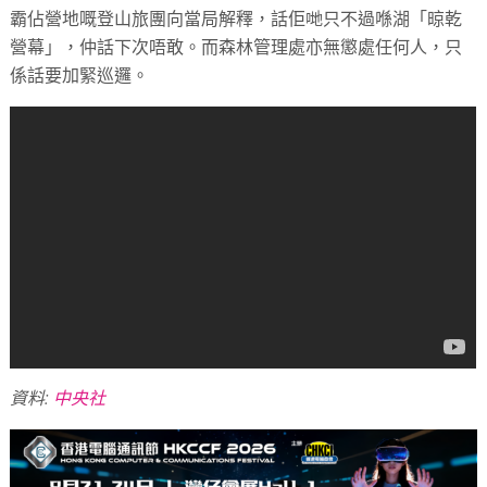
霸佔營地嘅登山旅團向當局解釋，話佢哋只不過喺湖「晾乾
營幕」，仲話下次唔敢。而森林管理處亦無懲處任何人，只
係話要加緊巡邏。
資料:
中央社