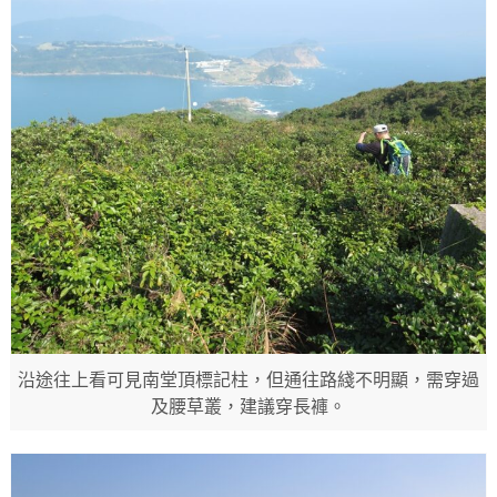
沿途往上看可見南堂頂標記柱，但通往路綫不明顯，需穿過
及腰草叢，建議穿長褲。