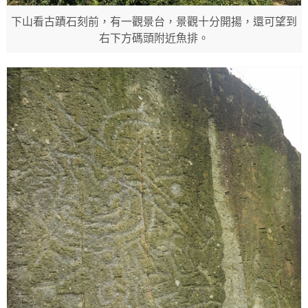
下山看古蹟石刻前，有一觀景台，景觀十分開揚，還可望到
右下方碼頭附近魚排。