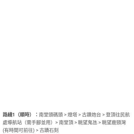
路綫1（順時）：
南堂頭碼頭 > 燈塔 > 古蹟炮台 > 登頂往民航
處導航站（需手腳並用）> 南堂頂 > 眺望鬼氹 > 眺望鹿頸灣
(有時間可前往) > 古蹟石刻