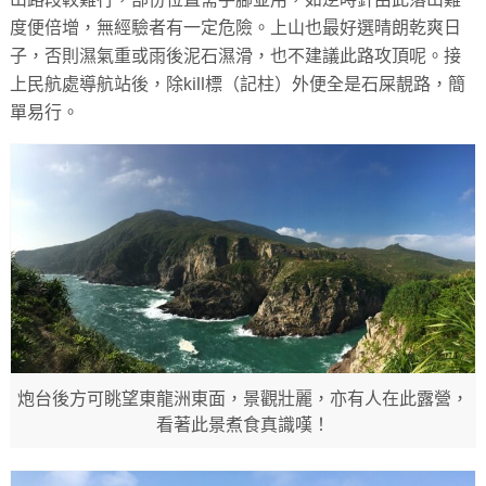
度便倍增，無經驗者有一定危險。上山也最好選晴朗乾爽日
子，否則濕氣重或雨後泥石濕滑，也不建議此路攻頂呢。接
上民航處導航站後，除kill標（記柱）外便全是石屎靚路，簡
單易行。
炮台後方可眺望東龍洲東面，景觀壯麗，亦有人在此露營，
看著此景煮食真識嘆！