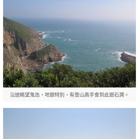
沿途眺望鬼氹，地貌特別，有登山高手會到此遊石澗。