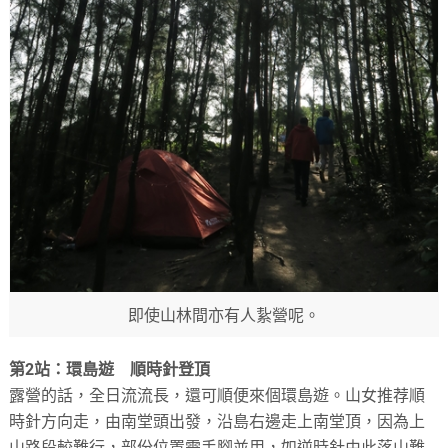
即使山林間亦有人紥營呢。
第2站：環島遊 順時針登頂
露營的話，全日流流長，還可順便來個環島遊。山女推荐順
時針方向走，由南堂頭出發，沿島右邊走上南堂頂，因為上
山路段較難行，部份位置需手腳並用，如逆時針由此落山難