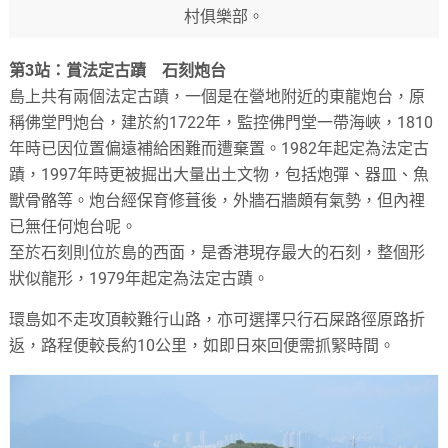
村俱樂部。
第3站：賞法定古蹟 石刻炮台
島上共有兩個法定古蹟，一個是在營地附近的東龍炮台，原
稱佛堂門炮台，建於約1722年，監控佛門堂一帶海峽，1810
年時已因位置偏遠補給困難而遭棄置。1982年起定為法定古
蹟，1997年時更被掘出大量出土文物，包括炮彈、器皿、魚
獸骨骼等。炮台經保育修葺後，外牆石牆頗有氣勢，但內裡
已無任何炮台呢。
至於石刻則位於島的西面，是香港現存最大的石刻，整個形
狀似龍形，1979年起定為法定古蹟。
環島如不走攻頂較難行山路，亦可選擇只行石屎路徑原路折
返，路程便較長約10公里，如即日來回便需抓緊時間。