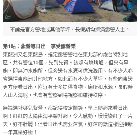
不論是官方營地或其他草坪，長假期均擠滿露營人士。
第1站：紥營等日出 享受露營樂
東龍洲又名東龍島，指定露營營地在東北部的炮台特別地
區，共有營位10個，先到先得。該處有燒烤爐，但只有旱
廁，即無沖水廁所，但旁邊有水源可供洗滌用。有不少人亦
會選擇東龍洲其他地方，如北面有不少大草坪，有些向東邊
更方便看日出，附近有士多提供食物、廁所和水源，長假時
人山人海呢，也會有警察到場視察和維持秩序。
無論選址哪兒紥營，都記得校定鬧鐘，早上爬起來看日出
啊！紅紅的太陽由海平線升起，令人感動，慢慢染紅了一片
天，好不壯麗！但看日出也需要運氣，好運的話這樣迎接新
一年真是好極！