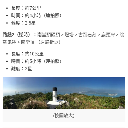
長度：約7公里
時間：約4小時（連拍照）
難度：2.5星
路綫2（逆時）：南
堂頭碼頭 > 燈塔 > 古蹟石刻 > 鹿頸灣 > 眺
望鬼氹 > 南堂頂 （原路折返）
長度：約10公里
時間：約5小時（連拍照）
難度：2星
(按圖放大)