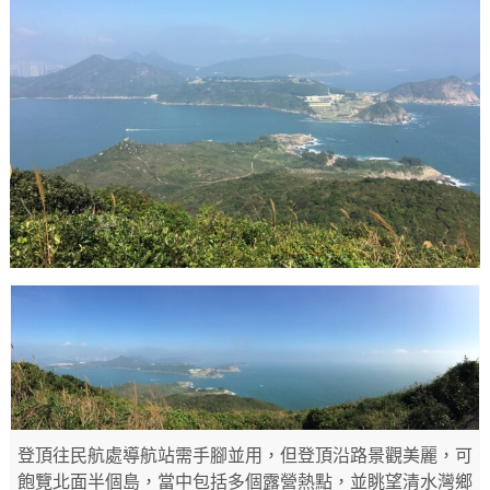
登頂往民航處導航站需手腳並用，但登頂沿路景觀美麗，可
飽覽北面半個島，當中包括多個露營熱點，並眺望清水灣鄉