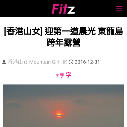
[香港山女] 迎第一道晨光 東龍島
跨年露營
香港山女 Mountain Girl HK
2016-12-31
Increase
字
Reset
Decrease
字
字
font
font
font
size.
size.
size.