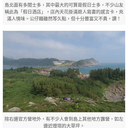
島北面有多間士多，其中最大的可算是假日士多，不少山友
稱此為「假日酒店」，店內天花掛滿遊人寫畫的感言卡，充
滿人情味。公仔麵雖然等久點，但十分豐富又不貴，讚！
除右邊官方營地外，有不少人會到島上其他地方露營，如左
邊近燈塔的大草坪。