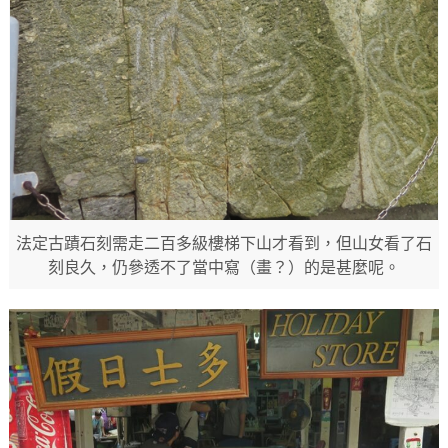
法定古蹟石刻需走二百多級樓梯下山才看到，但山女看了石
刻良久，仍參透不了當中寫（畫？）的是甚麼呢。