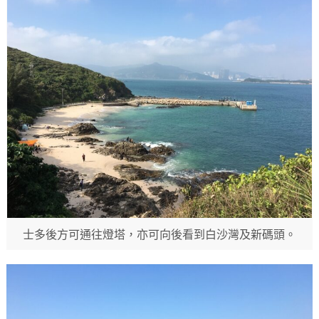
士多後方可通往燈塔，亦可向後看到白沙灣及新碼頭。