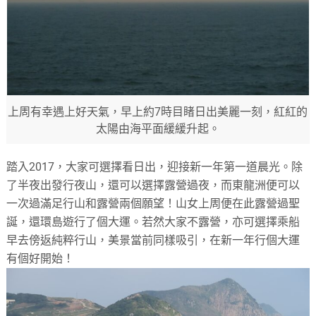
上周有幸遇上好天氣，早上約7時目睹日出美麗一刻，紅紅的
太陽由海平面緩緩升起。
踏入2017，大家可選擇看日出，迎接新一年第一道晨光。除
了半夜出發行夜山，還可以選擇露營過夜，而東龍洲便可以
一次過滿足行山和露營兩個願望！山女上周便在此露營過聖
誕，還環島遊行了個大運。若然大家不露營，亦可選擇乘船
早去傍返純粹行山，美景當前同樣吸引，在新一年行個大運
有個好開始！