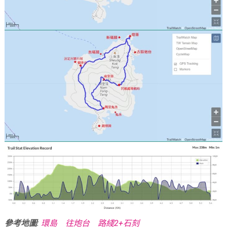
參考地圖
:
環島
往炮台
路綫2+石刻