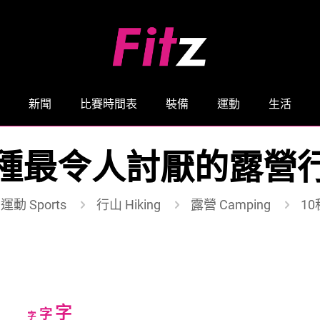
新聞
比賽時間表
裝備
運動
生活
0種最令人討厭的露營
運動 Sports
行山 Hiking
露營 Camping
1
Increase
字
Reset
Decrease
字
字