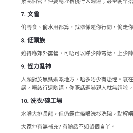
紥完個營，仲要霸埋枱櫈行人通道；甚至朝早
7. 文雀
偷嘢食、偷水用都算，就慘係趁你行開，偷走
8. 低頭族
難得喺郊外露營，可唔可以睇少陣電話，上少陣Fa
9. 怪力亂神
人類對於黑媽媽嘅地方，唔多唔少有恐懼。衰
講，唔該行遠啲講，你嘅話題嚇親人就無謂啦
10. 洗衣/碗工場
水喉大排長龍，但仍霸住條喉洗衫洗碗。點解
大家仲有無補充? 有啲話不如留個言丫。