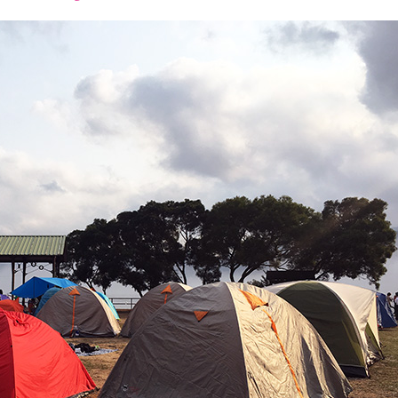
font
font
font
size.
size.
size.