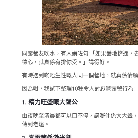
同露營友吹水，有人講咗句:「如果營地擠逼，
德心，就真係有排你受。」講得好。
有時遇到啲唔生性嘅人同一個營地，就真係情
因為咁，我試下整理10種令人討厭嘅露營行為:
1. 精力旺盛嘅大聲公
由夜晚至清晨都可以口不停，講嘢仲係大大聲
傳到老遠。