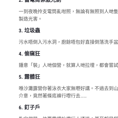
2. 當電筒係激光劍
一到夜晚拎支電筒亂咁照，無論有無照到人哋
製造光害。
3. 垃圾蟲
污水唔倒入污水洞，廚餘唔包好直接倒落洗手盆
4. 偷窺狂
鍾意「裝」人哋個營，就算人哋拉埋，都會嘗
5. 露體狂
喺沙灘露營你著泳衣大家無嘢好講。不過去到
介意，竟然著條底褲行嚟行去……
6. 釘子戶