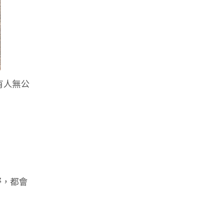
有人無公
嘢，都會