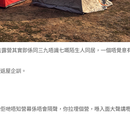
去露營其實即係同三九唔識七嘅陌生人同居，一個唔覺意
願返屋企訓。
，佢哋唔知營幕係唔會隔聲，你拉埋個營，喺入面大聲講