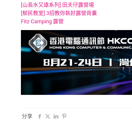
[山長水又遠系列] 田夫仔露營場
[郁民教室] 3招教你執好露營背囊
Fitz Camping 露營
分享