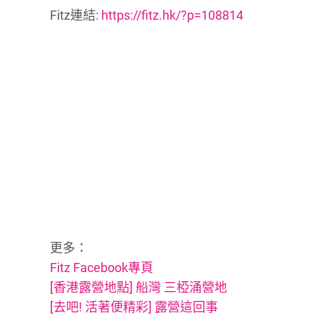
Fitz連結:
https://fitz.hk/?p=108814
更多：
Fitz Facebook專頁
[香港露營地點] 船灣 三椏涌營地
[去吧! 活著便精彩] 露營這回事