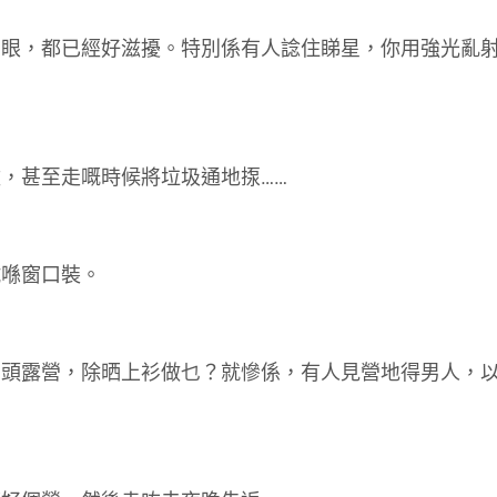
隻眼，都已經好滋擾。特別係有人諗住睇星，你用強光亂
，甚至走嘅時候將垃圾通地揼……
試喺窗口裝。
山頭露營，除晒上衫做乜？就慘係，有人見營地得男人，