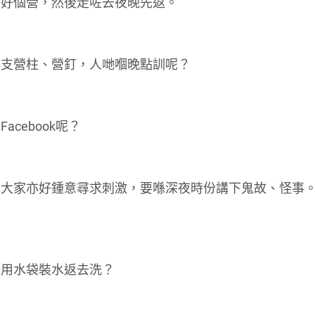
搭好個營，然後走咗去夜晚先返。
你支營柱、營釘，人哋嗰晚點訓呢？
cebook呢？
在大家亦好鍾意尋求刺激，要喺深夜時份講下鬼故、怪事
。
唔用水袋裝水返去洗？