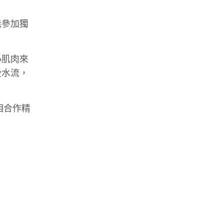
能參加獨
小肌肉來
受水流，
相合作精