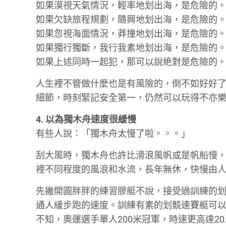
如果漠視天氣情況，輕率地划出海，是危險的
如果欠缺旅程規劃，隨興地划出海，是危險的
如果忽視海面情況，莽撞地划出海，是危險的
如果獨行獨斷，我行我素地划出海，是危險的
如果上述同時一起犯，那可以說絶對是危險的
人生裡不管做什麼也是有風險的，倒不如好好
細節，時刻緊記安全第一，仍然可以玩得不亦
4. 以為獨木舟速度很緩慢
有些人說：「獨木舟太慢了啦。。。」
刮大風時，獨木舟也許比滑浪風帆或是帆船慢
裡不同程度的風浪和水流，長年無休，快慢由
先撇開圓胖胖的練習膠艇不說，接受過訓練的划
通人緩步跑的速度。訓練有素的划競速賽艇可以
不知，奧運選手單人200米冠軍，時速更高達20