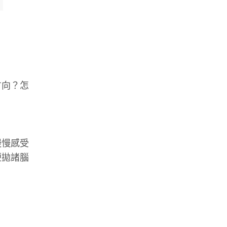
方向？怎
慢慢感受
便拋諸腦