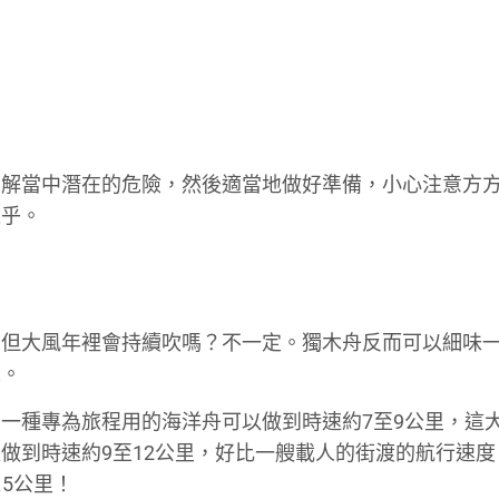
。
。
。
。
。
了解當中潛在的危險，然後適當地做好準備，小心注意方
樂乎。
，但大風年裡會持續吹嗎？不一定。獨木舟反而可以細味
人。
一種專為旅程用的海洋舟可以做到時速約7至9公里，這
做到時速約9至12公里，好比一艘載人的街渡的航行速度
.5公里！