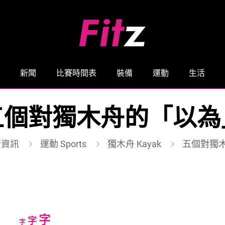
新聞
比賽時間表
裝備
運動
生活
五個對獨木舟的「以為
新資訊
運動 Sports
獨木舟 Kayak
五個對獨
Increase
字
Reset
Decrease
字
字