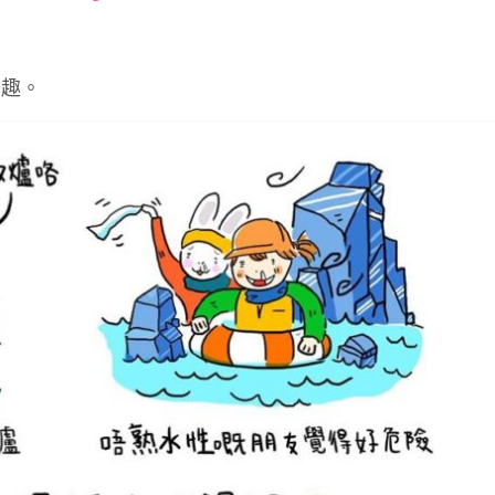
font
font
font
size.
size.
size.
有趣。