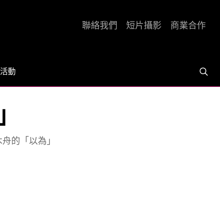
聯絡我們
短片攝影
商業合作
活動
」
木舟的「以為」