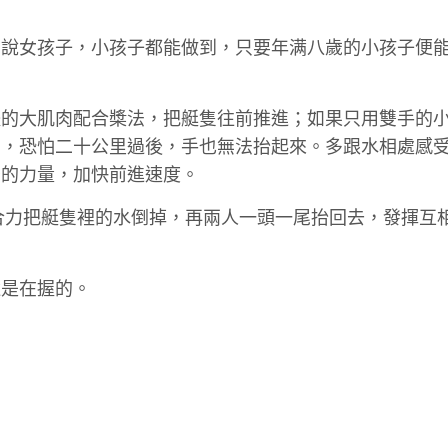
別說女孩子，小孩子都能做到，只要年满八歲的小孩子便
體的大肌肉配合槳法，把艇隻往前推進；如果只用雙手的
了，恐怕二十公里過後，手也無法抬起來。多跟水相處感
予的力量，加快前進速度。
合力把艇隻裡的水倒掉，再兩人一頭一尾抬回去，發揮互
還是在握的。
。
。