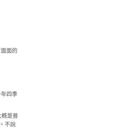
方面面的
一年四季
大概是普
。不說