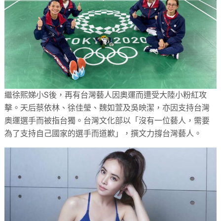
繼徐熙娣小S後，再有台灣藝人因奧運而遭受大陸小粉紅攻
擊。天后蔡依林、徐佳瑩、魏如萱及吳映潔，亦因支持台灣
奧運選手而被指台獨。台灣文化部以「沒有一位藝人，需要
為了支持自己國家的選手而道歉」，撰文力撐台灣藝人。