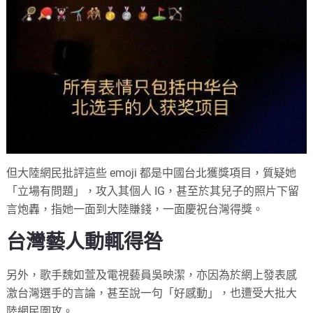
但大陸網民批評這些 emoji 都是中國台北獲獎項目，質疑她
「立場有問題」，攻入其個人 IG，甚至於其兒子的照片下留
言炮轟，指她一面到大陸賺錢，一面慶祝台灣得獎。
台灣藝人動輒得咎
另外，歌手魏如萱及電視藝員吳映潔，亦因為於網上發表感
激台灣選手的言論，甚至說一句「好感動」，也遭受大批大
陸網民圍攻。