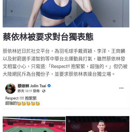
蔡依林被要求對台獨表態
蔡依林近日於社交平台，為羽毛球手戴資穎、李洋、王齊麟
以及射箭選手湯智鈞等中華台北運動員打氣，雖然蔡依林發
文相當小心，只寫道:「Respect!! 抱緊緊，超強的。」但仍被
大陸網民斥為台獨份子，並要求蔡依林表達台獨立場。