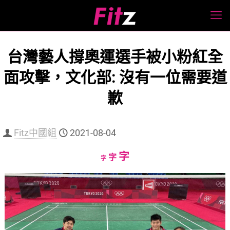
台灣藝人撐奧運選手被小粉紅全
面攻擊，文化部: 沒有一位需要道
歉
Fitz中國組
2021-08-04
Increase
字
Reset
Decrease
字
字
font
font
font
size.
size.
size.