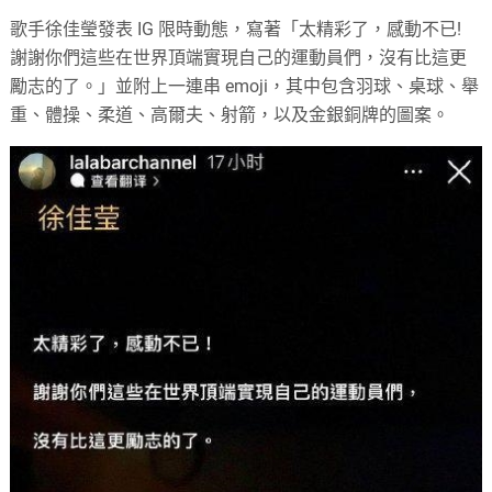
歌手徐佳瑩發表 IG 限時動態，寫著「太精彩了，感動不已!
謝謝你們這些在世界頂端實現自己的運動員們，沒有比這更
勵志的了。」並附上一連串 emoji，其中包含羽球、桌球、舉
重、體操、柔道、高爾夫、射箭，以及金銀銅牌的圖案。