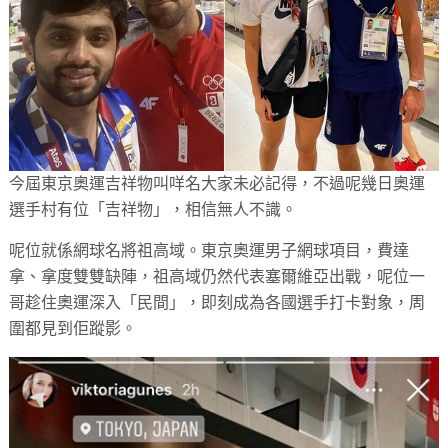
今屆東京奧運吉祥物叫咩名大家未必記得，不過呢幾日奧運
選手村有位「吉祥物」，相信無人不識。
呢位就係網球名將祖高域。東京奧運男子網球項目，費達
拿、拿度雙雙缺陣，祖高域仍然代表塞爾維亞出戰，呢位一
哥趁住奧運深入「民間」，即刻成為各國選手打卡對象，周
圍都見到佢蹤影。