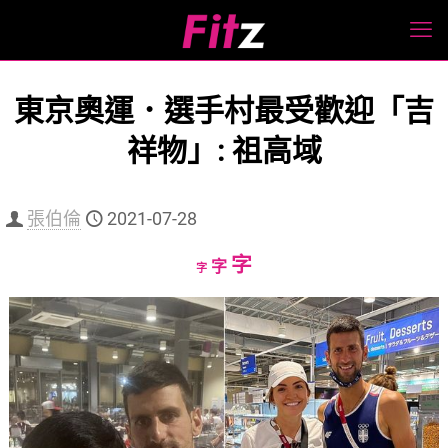
東京奧運．選手村最受歡迎「吉
祥物」: 祖高域
張伯倫
2021-07-28
Increase
字
Reset
Decrease
字
字
font
font
font
size.
size.
size.