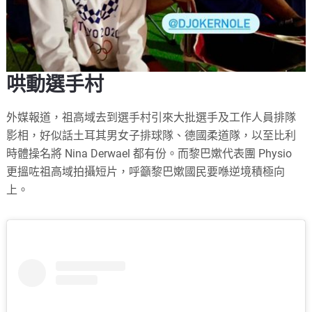
哄動選手村
外媒報道，祖高域去到選手村引來大批選手及工作人員排隊
影相，好似話土耳其男女子排球隊、德國柔道隊，以至比利
時體操名將 Nina Derwael 都有份。而黎巴嫰代表團 Physio
更搵咗祖高域拍攝短片，呼籲黎巴嫰國民要喺逆境積極向
上。