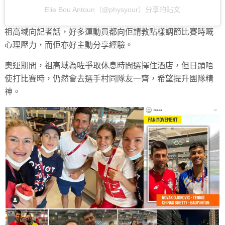
Elie Bou Antoun（@physyour）分享的貼文
祖高域向記者話，好多運動員都向佢請教點樣調節比賽時嘅
心理壓力，而佢亦好主動分享經驗。
奧運期間，祖高域為咗爭取休息時間選擇住酒店，但日頭唔
使打比賽時，仍然會去選手村同隊友一齊，希望提升團隊精
神。