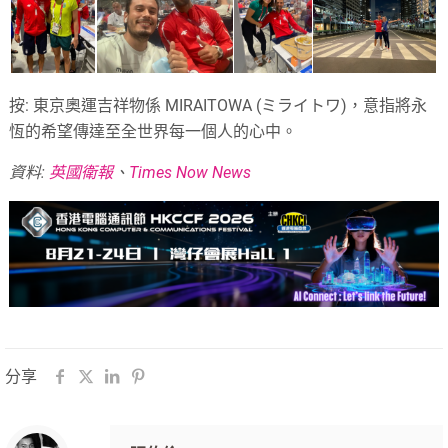
按: 東京奧運吉祥物係 MIRAITOWA (ミライトワ)，意指將永
恆的希望傳達至全世界每一個人的心中。
資料:
英國衛報
、
Times Now News
分享