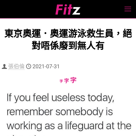
東京奧運．奧運游泳救生員，絕
對唔係廢到無人有
張伯倫
2021-07-31
Increase
字
Reset
Decrease
字
字
font
font
font
size.
size.
size.