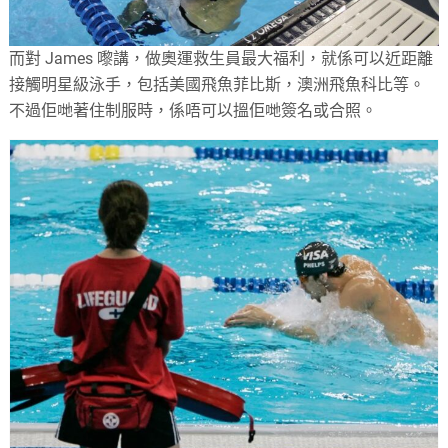
而對 James 嚟講，做奧運救生員最大福利，就係可以近距離
接觸明星級泳手，包括美國飛魚菲比斯，澳洲飛魚科比等。
不過佢哋著住制服時，係唔可以搵佢哋簽名或合照。