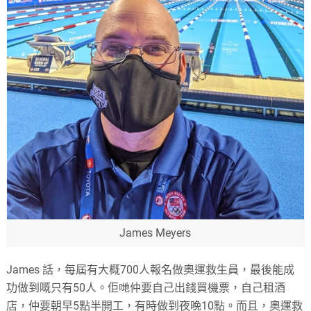
James Meyers
James 話，每屆有大概700人報名做奧運救生員，最後能成
功做到嘅只有50人。佢哋仲要自己出錢買機票，自己租酒
店，仲要朝早5點半開工，有時做到夜晚10點。而且，奧運救