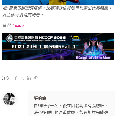
按: 東京奧運因應疫情，比賽時救生員唔可以走出比賽範圍，
真正係背後嘅支持者。
資料:
Insider
分享
張伯倫
自細肥仔一名，後來因發現患有脂肪肝，
決心多做運動注重健康，曾參加並完成毅