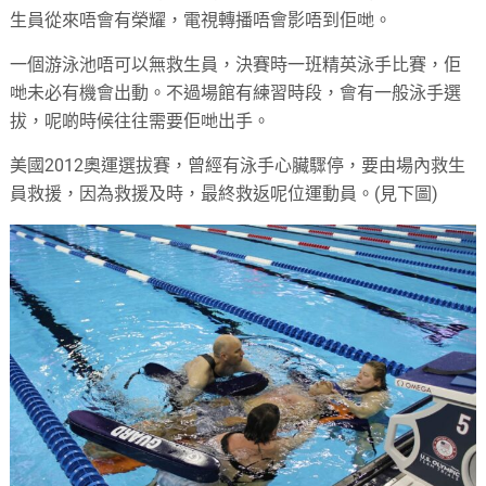
生員從來唔會有榮耀，電視轉播唔會影唔到佢哋。
一個游泳池唔可以無救生員，決賽時一班精英泳手比賽，佢
哋未必有機會出動。不過場館有練習時段，會有一般泳手選
拔，呢啲時候往往需要佢哋出手。
美國2012奧運選拔賽，曾經有泳手心臟驟停，要由場內救生
員救援，因為救援及時，最終救返呢位運動員。(見下圖)