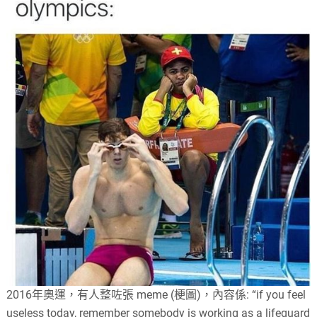
2016年奧運，有人整咗張 meme (梗圖)，內容係: “if you feel
useless today, remember somebody is working as a lifeguard