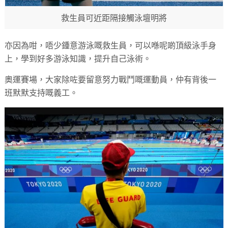
救生員可近距隔接觸泳壇明將
亦因為咁，唔少鍾意游泳嘅救生員，可以喺呢啲頂級泳手身
上，學到好多游泳知識，提升自己泳術。
奧運賽場，大家除咗要留意努力戰鬥嘅運動員，仲有背後一
班默默支持嘅義工。