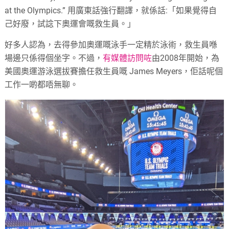
at the Olympics.” 用廣東話強行翻譯，就係話:「如果覺得自
己好廢，試諗下奧運會嘅救生員。」
好多人認為，去得參加奧運嘅泳手一定精於泳術，救生員喺
場邊只係得個坐字。不過，
有媒體訪問咗
由2008年開始，為
美國奧運游泳選拔賽擔任救生員嘅 James Meyers，佢話呢個
工作一啲都唔無聊。