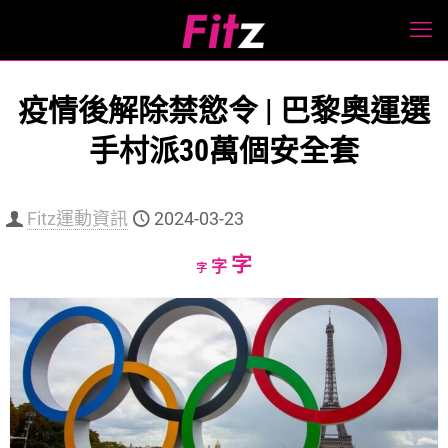
疫情後解除禁慾令 | 巴黎奧運選
手村派30萬個安全套
Fitz運動資訊
2024-03-23
Increase
字
Reset
Decrease
字
字
font
font
font
size.
size.
size.