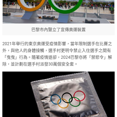
巴黎市內豎立了宣傳奧運裝置
2021年舉行的東京奧運受疫情影響，當年限制選手在比賽之
外，與他人的身體接觸，選手村更明令禁止入住選手之間有
「曳曳」行為。隨著疫情退卻，2024巴黎亦將「禁慾令」解
除，並計劃在選手村派發30萬個安全套。