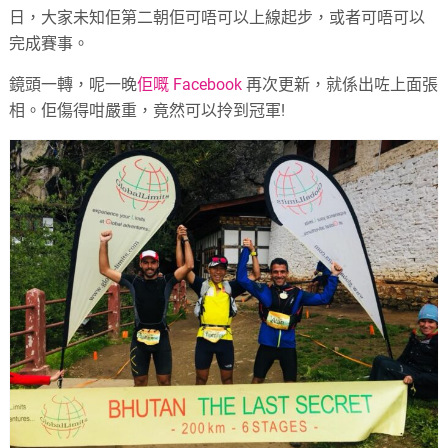
日，大家未知佢第二朝佢可唔可以上線起步，或者可唔可以
完成賽事。
鏡頭一轉，呢一晚
佢嘅 Facebook
再次更新，就係出咗上面張
相。佢傷得咁嚴重，竟然可以拎到冠軍!