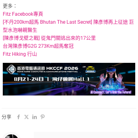
更多：
Fitz Facebook專頁
[不丹200km超馬 Bhutan The Last Secret] 陳彥博再上征途 巨
型水泡嚇親醫生
[陳彥博戈壁之戰] 從鬼門關逃出來的17公里
台灣陳彥博G2G 273Km超馬奪冠
Fitz Hiking 行山
分享