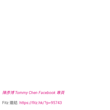
陳彥博 Tommy Chen Facebook 專頁
Fitz 連結:
https://fitz.hk/?p=95743