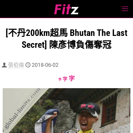
[不丹200km超馬 Bhutan The Last
Secret] 陳彥博負傷奪冠
張伯倫
2018-06-02
Increase
字
Reset
Decrease
字
字
font
font
font
size.
size.
size.