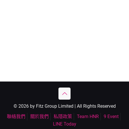
© 2026 by Fitz Group Limited | All Rights Reserved
聯絡我們
關於我們
私隱政策
Team HNR
9 Event
LINE Today