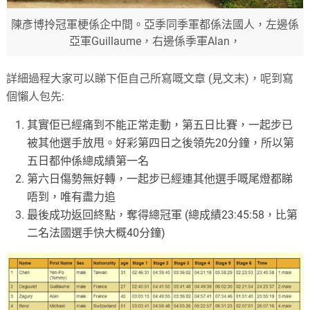
陳彥博拎冠軍梗係企中間。亞季同季軍都係法國人，左邊係
亞軍Guillaume，右邊係季軍Alan，
詳細過程大家可以睇下佢自己所寫嘅文章 (見文末)，呢到寫
個懶人包先:
其實佢已經痛到不能正常走動，第五日比賽，一起步已
被其他選手放甩。好彩第四日之後領先20分鐘，所以第
五日都仲係總成績第一名
第六日傷勢無好轉，一起步已經連其他選手嘅尾燈都睇
唔到，唯有盡力追
最後成功返回終點，奪得總冠軍 (總成績23:45:58，比第
二名法國選手快大概40分鐘)