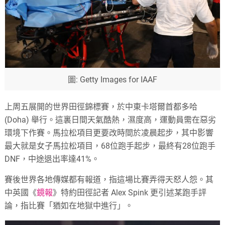
圖: Getty Images for IAAF
上周五展開的世界田徑錦標賽，於中東卡塔爾首都多哈
(Doha) 舉行。這裏日間天氣酷熱，濕度高，運動員需在惡劣
環境下作賽。馬拉松項目更要改時間於凌晨起步，其中影響
最大就是女子馬拉松項目，68位跑手起步，最終有28位跑手
DNF，中途退出率達41%。
賽後世界各地傳媒都有報道，指這場比賽弄得天怒人怨。其
中英國《
鏡報
》特約田徑記者 Alex Spink 更引述某跑手評
論，指比賽「猶如在地獄中進行」。