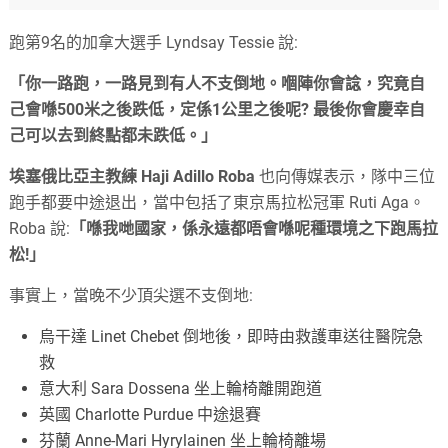
跑第9名的加拿大選手 Lyndsay Tessie 說:
「你一路跑，一路見到有人不支倒地。嗰陣你會諗，究竟自
己會喺500米之後跌低，定係1公里之後呢? 最後你會慶幸自
己可以去到終點都未跌低。」
埃塞俄比亞主教練 Haji Adillo Roba
也向傳媒表示，隊中三位
跑手都要中途退出，當中包括了東京馬拉松冠軍 Ruti Aga。
Roba 說:
「喺我哋國家，係永遠都唔會喺呢種環境之下跑馬拉
松!」
事實上，當晚不少頂尖選不支倒地:
烏干達 Linet Chebet 倒地後，即時由救護車送往醫院急
救
意大利 Sara Dossena 坐上輪椅離開跑道
英國 Charlotte Purdue 中途退賽
芬蘭 Anne-Mari Hyrylainen 坐上輪椅離場