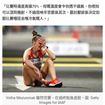
「比賽時濕度高達70%，咁嘅濕度會令你透不過氣，你唔知
可以頂到幾耐。不過我哋辛苦都係其次，最討厭就係決定如
期比賽嗰班坐喺冷氣嘅人。」
Volha Mazuronak 雖然完賽，在過終點後虛脫。圖
: Getty
Images for IAAF