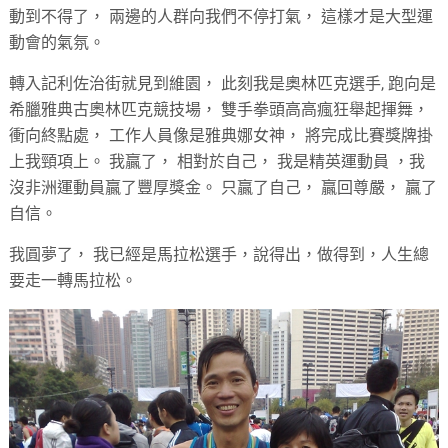
動到不得了， 兩邊的人群向我們不停打氣， 這樣才是大型運
動會的氣氛。
轉入記利佐治街就見到維園， 此刻我是奧林匹克選手, 跑向是
希臘雅典古奧林匹克競技場， 雙手拳頭高高瘋狂舉起揮舞，
衝向終點處， 工作人員像是雅典娜女神， 將完成比賽獎牌掛
上我頸項上。 我贏了， 相對於自己， 我是精英運動員 ，我
沒非洲運動員贏了豐厚獎金。 只贏了自己， 贏回尊嚴， 贏了
自信。
我圓夢了， 我已經是馬拉松選手，說得出，做得到，人生總
要走一轉馬拉松。