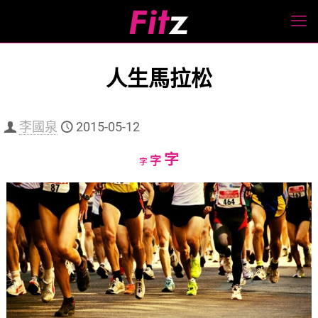
人生馬拉松
李國泉
2015-05-12
Increase
字
Reset
Decrease
字
字
font
font
font
size.
size.
size.