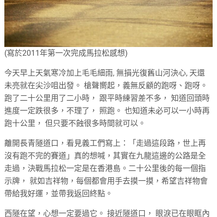
(寫於2011年第一次完成馬拉松感想)
今天早上天氣寒冷加上毛毛細雨, 無損光復舊山河決心, 天還
未亮就在尖沙咀出發。 槍聲嚮起，義無反顧的跑呀、跑呀。
跑了二十公里用了二小時， 跟平時練習差不多， 知道回頭時
進度一定跌很多，不理了， 照跑。 也知道未必可以一小時再
跑十公里， 但只要不蝕很多時間就可以。
離開長青隧道口，看見義工們寫上：「走過這段路，世上再
沒有跑不完的賽道」真的想喊，其實在九龍這邊的公路是全
走過，決戰馬拉松一定是在香港島。二十公里後的每一個指
示牌， 就如吉祥物，每個都會用手去摸一摸，希望吉祥物會
帶給我好運，並帶我返回終點。
西隧在望，心想一定要過它。 接近隧道口， 眼淚已在眼眶內