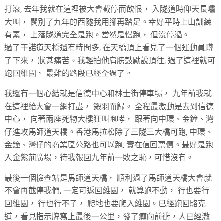
打滾, 去年我就在這裡被大會截停而飲恨， 入隧道時仰天長嘯
大叫， 闊別了九年的西隧我用腳再踏足。幸好平時上山訓練
有素， 上落隧道完全是跑。當然是慢跑， 但沒停過。
過了干諾道天橋還有時間多, 在天橋頂上看見了一個運動員蹲
了下來， 狀甚痛苦。我輕拍他肩膀鼓勵說頂往, 過了這裡就可
跑回維園， 最難的路段已經全過了。
我還有一個心結就是信德中心和林士街停車場， 九年前我就
在這裡給大會一網打盡， 鎩羽而歸。 全程最激動是去到信德
中心， 向著兩座死物大樓狂叫咆哮， 跟著向中環、金鐘、灣
仔進攻馬師道天橋。香港馬拉松除了三隧三大橋可跑, 中環、
金鐘、灣仔的商業區公路也可以跑, 實在值回票價。最好是跑
入金紫荊廣場，待我報回九年前一敗之恥，可惜沒有。
最後一個檢查站是馬師道天橋， 順利過了馬師道天橋大會就
不會再截停我們, 一定可返回維園， 就算跑不動， 行也要行
回維園， 行也行不了， 爬地也要爬入維園。已經跑回駱克
道，看見指示牌寫上最後一公里，發了癲向前衝，人已經激