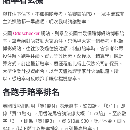
賠率看玄機
與其估下估下，不如搵啲參考。論賽績論PB，一眾主流或非
主流媒體都一早講晒，呢次我哋講講賠率。
英國
Oddschecker
網站，列舉全英國廿幾個賭博網站博彩賠
率。筆者絕對唔鼓勵大家落注，只係畀大家一個參考。呢類
博彩網站，往往涉及過億投注額，制訂賠率時，會參考公眾
投注額、跑手往績、實力等等因素，然後以「精算學」嘅計
算方式，訂出最新賠率。嚴謹程度比得上保險公司計保費、
大型企業計投資組合，以至天體物理學家計火箭軌道。所
以，從賠率可反映跑手嘅奪標機會率。
各跑手賠率排名
英國博彩網站用「買1賠N」表示賠率。譬如話，「8/11」即
係「買11賠8」，用香港馬會講法係大概「1.73賠」。至於數
字「3」，即係「買1賠3」，買 $10贏 $30，計埋本金，實收
$40。 (以下簡介以賠率排名，只列最高賠率。)