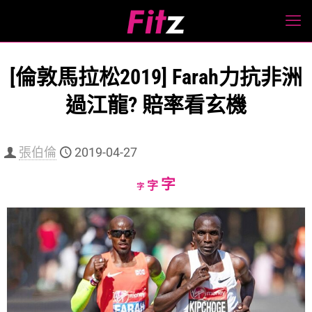
[倫敦馬拉松2019] Farah力抗非洲
過江龍? 賠率看玄機
張伯倫
2019-04-27
Increase
字
Reset
Decrease
字
字
font
font
font
size.
size.
size.