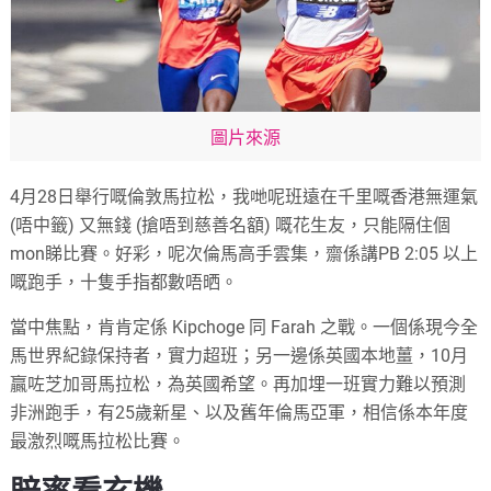
圖片來源
4月28日舉行嘅倫敦馬拉松，我哋呢班遠在千里嘅香港無運氣
(唔中籤) 又無錢 (搶唔到慈善名額) 嘅花生友，只能隔住個
mon睇比賽。好彩，呢次倫馬高手雲集，齋係講PB 2:05 以上
嘅跑手，十隻手指都數唔晒。
當中焦點，肯肯定係 Kipchoge 同 Farah 之戰。一個係現今全
馬世界紀錄保持者，實力超班；另一邊係英國本地薑，10月
贏咗芝加哥馬拉松，為英國希望。再加埋一班實力難以預測
非洲跑手，有25歲新星、以及舊年倫馬亞軍，相信係本年度
最激烈嘅馬拉松比賽。