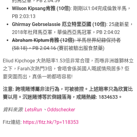
約馬亞軍，PB 2:04:59
Wilson Kipsang肯雅 (10倍)
: 剛剛以1:04完成倫敦半馬，
PB 2:03:13
Ghirmay Gebrselassie 厄立特里亞國 (10倍)
: 25歲新星，
2018年杜拜馬亞軍，華倫西亞馬冠軍，PB 2:04:02
Abraham Kiptum肯雅 (12倍)
: 半馬世界紀錄保持者
(58:18)，PB 2:04:16
(賽前被驗出服食禁藥)
Eliud Kipchoge 大熱賠率1.53倍非常合理，而喺非洲雄獅林立
之下，Farah次熱門3倍，會唔會係英國人嘅感情飛居多? 佢
要突圍而出，真係一啲都唔容易!
注意: 跨境賭博屬非法行為，可被檢控。上述賠率只為欣賞比
賽以用。沉迷賭博等於倒錢落海，戒賭熱線: 1834633。
資料來源:
LetsRun
、
Oddschecker
Fitz連結:
https://fitz.hk/?p=118353