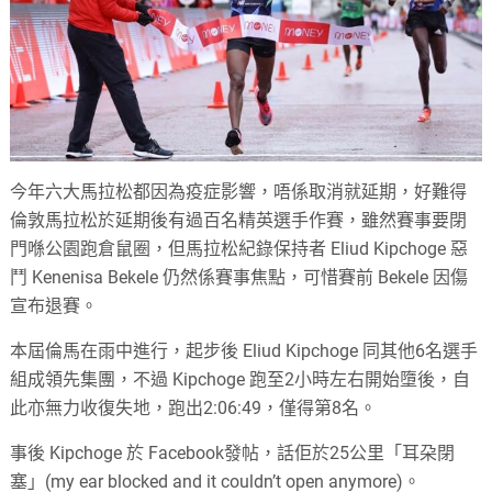
今年六大馬拉松都因為疫症影響，唔係取消就延期，好難得
倫敦馬拉松於延期後有過百名精英選手作賽，雖然賽事要閉
門喺公園跑倉鼠圈，但馬拉松紀錄保持者 Eliud Kipchoge 惡
鬥 Kenenisa Bekele 仍然係賽事焦點，可惜賽前 Bekele 因傷
宣布退賽。
本屆倫馬在雨中進行，起步後 Eliud Kipchoge 同其他6名選手
組成領先集團，不過 Kipchoge 跑至2小時左右開始墮後，自
此亦無力收復失地，跑出2:06:49，僅得第8名。
事後 Kipchoge 於 Facebook發帖，話佢於25公里「耳朶閉
塞」(my ear blocked and it couldn’t open anymore)。