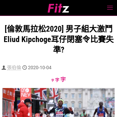
[倫敦馬拉松2020] 男子組大激鬥
Eliud Kipchoge耳仔閉塞令比賽失
準?
張伯倫
2020-10-04
Increase
字
Reset
Decrease
字
字
font
font
font
size.
size.
size.