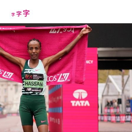
Increase
字
Reset
Decrease
字
字
font
font
font
size.
size.
size.