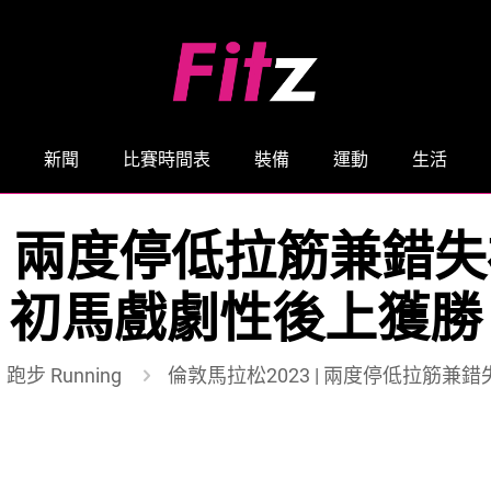
新聞
比賽時間表
裝備
運動
生活
 兩度停低拉筋兼錯失補給 
初馬戲劇性後上獲勝
跑步 Running
倫敦馬拉松2023 | 兩度停低拉筋兼錯失補