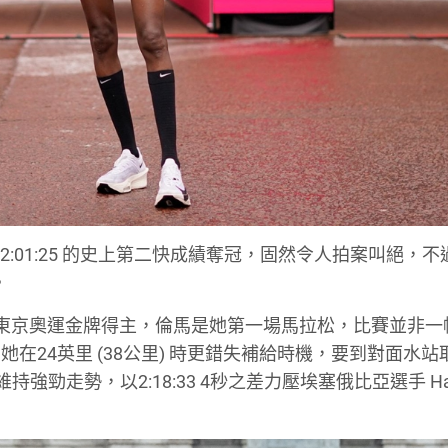
m 跑出 2:01:25 的史上第二快成績奪冠，固然令人拍案叫絕，
。
0米兩枚東京奧運金牌得主，倫馬是她第一場馬拉松，比賽並非一
在24英里 (38公里) 時更錯失補給時機，要到對面水站
強勁走勢，以2:18:33 4秒之差力壓埃塞俄比亞選手 Hab