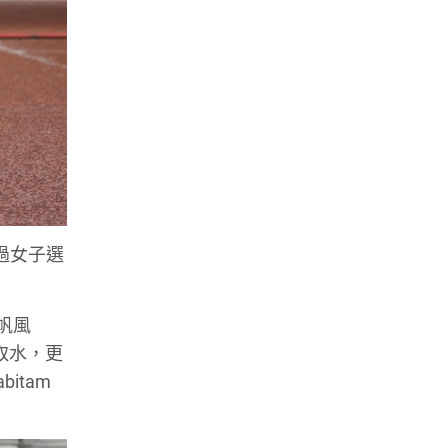
不過女子選
帆風
取水，更
itam