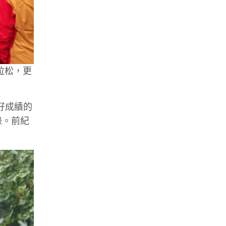
拉松，更
好成績的
紀錄。前紀