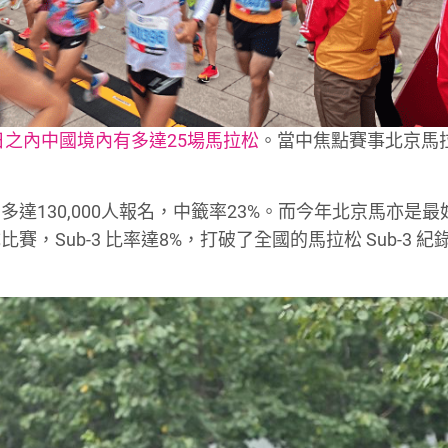
日之內中國境內有多達25場馬拉松
。當中焦點賽事北京馬
達130,000人報名，中籤率23%。而今年北京馬亦是最
成比賽，Sub-3 比率達8%，打破了全國的馬拉松 Sub-3 