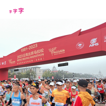
Increase
字
Reset
Decrease
字
字
font
font
font
size.
size.
size.