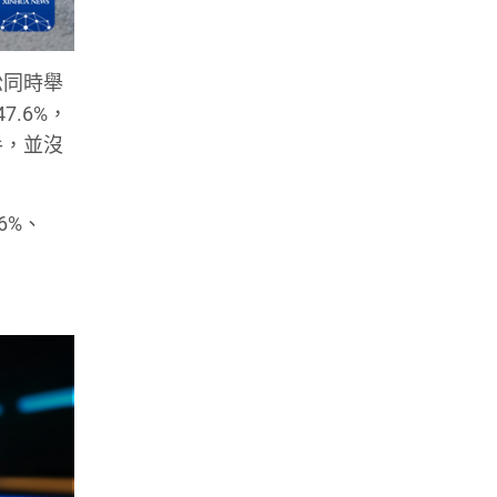
松同時舉
.6%，
手，並沒
6%、