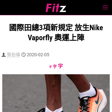
國際田總3項新規定 放生Nike
Vaporfly 奧運上陣
張伯倫
2020-02-05
Increase
字
Reset
Decrease
字
字
font
font
font
size.
size.
size.