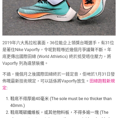
2019年六大馬拉松裏面，36位能企上領獎台嘅選手，有31位
是著住Nike Vaporfly，令呢對鞋喺近幾個月爭議聲不斷。年
底更傳出國際田總 (World Athletics) 終於抵受唔住壓力，將
Vaporfly 列為違禁裝備。
不過，幾個月之後國際田總終於一錘定音，佢哋於1月31日發
佈嘅最新技術規定，可以話係將Vaporfly放生。
田總跑鞋新規
定
:
鞋底不得厚逾40毫米 (The sole must be no thicker than
40mm.)
鞋底嘅碳纖維板，或其他物料板，不得多逾一塊 (The