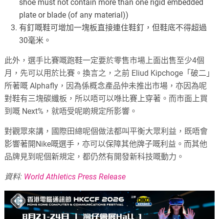
shoe must not contain more than one rigid embedded
plate or blade (of any material))
有釘嘅鞋可增加一塊板直接連住鞋釘，但鞋底不得超過
30毫米。
此外，選手比賽嘅跑鞋一定要於零售市場上面出售至少4個
月，先可以用於比賽。換言之，之前 Eliud Kipchoge「破二」
所著嘅 Alphafly，因為係概念產品仲未推出市場，亦因為呢
對鞋有三塊碳纖板，所以唔可以喺比賽上穿著。而市面上買
到嘅 Next%，就唔受呢啲規定所影響。
對觀眾來講，國際田總呢個做法都叫平衡大眾利益，既唔會
影響著開Nike嘅選手，亦可以保障其他牌子嘅利益。而其他
品牌見到呢個新規定，都仍然有開發新科技嘅動力。
資料:
World Athletics Press Release