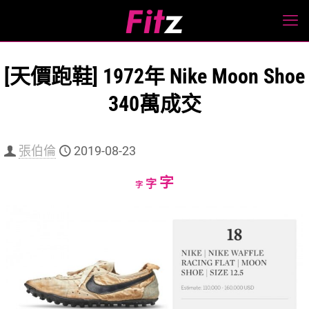
[天價跑鞋] 1972年 Nike Moon Shoe
340萬成交
張伯倫
2019-08-23
Increase
字
Reset
Decrease
字
字
font
font
font
size.
size.
size.