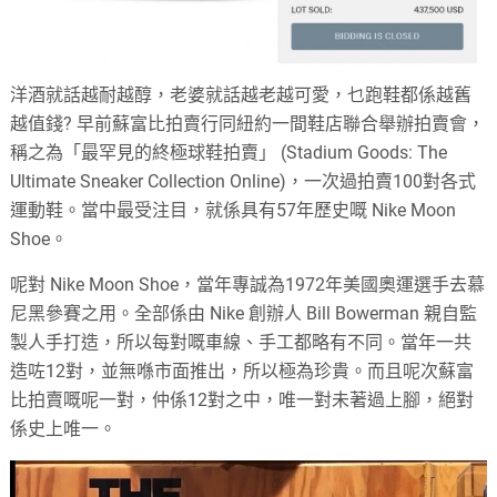
洋酒就話越耐越醇，老婆就話越老越可愛，乜跑鞋都係越舊
越值錢? 早前蘇富比拍賣行同紐約一間鞋店聯合舉辦拍賣會，
稱之為「最罕見的終極球鞋拍賣」 (Stadium Goods: The
Ultimate Sneaker Collection Online)，一次過拍賣100對各式
運動鞋。當中最受注目，就係具有57年歷史嘅 Nike Moon
Shoe。
呢對 Nike Moon Shoe，當年專誠為1972年美國奧運選手去慕
尼黑參賽之用。全部係由 Nike 創辦人 Bill Bowerman 親自監
製人手打造，所以每對嘅車線、手工都略有不同。當年一共
造咗12對，並無喺市面推出，所以極為珍貴。而且呢次蘇富
比拍賣嘅呢一對，仲係12對之中，唯一對未著過上腳，絕對
係史上唯一。