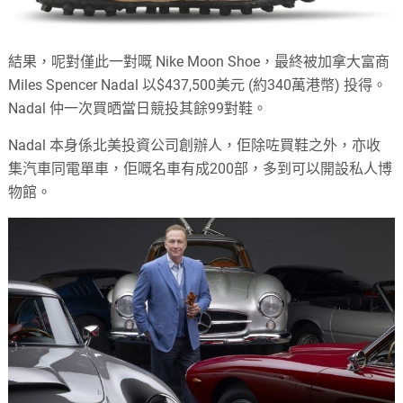
結果，呢對僅此一對嘅 Nike Moon Shoe，最終被加拿大富商
Miles Spencer Nadal 以$437,500美元 (約340萬港幣) 投得。
Nadal 仲一次買晒當日競投其餘99對鞋。
Nadal 本身係北美投資公司創辦人，佢除咗買鞋之外，亦收
集汽車同電單車，佢嘅名車有成200部，多到可以開設私人博
物館。