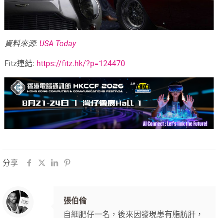
資料來源:
USA Today
Fitz連結:
https://fitz.hk/?p=124470
分享
張伯倫
自細肥仔一名，後來因發現患有脂肪肝，