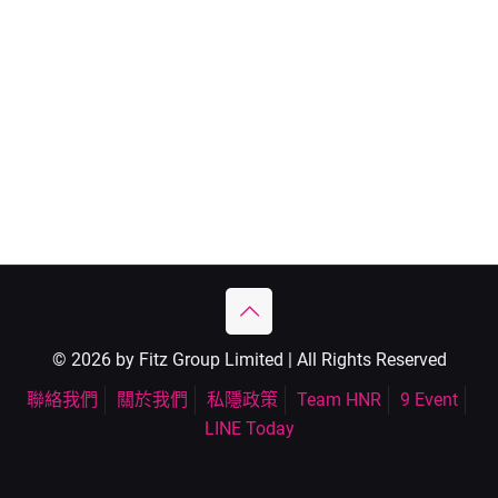
© 2026 by Fitz Group Limited | All Rights Reserved
聯絡我們
關於我們
私隱政策
Team HNR
9 Event
LINE Today