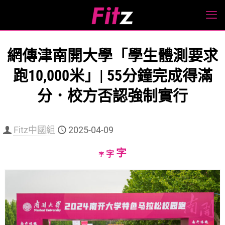
網傳津南開大學「學生體測要求
跑10,000米」| 55分鐘完成得滿
分．校方否認強制實行
Fitz中國組
2025-04-09
Increase
字
Reset
Decrease
字
字
font
font
font
size.
size.
size.