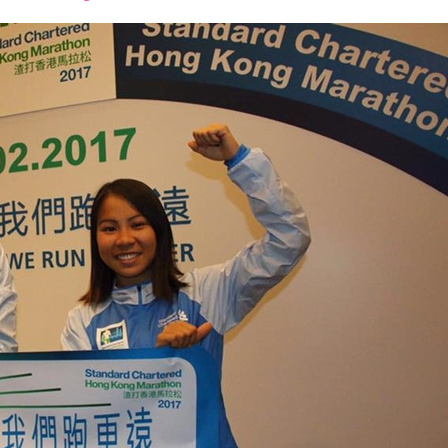
font
font
font
size.
size.
size.