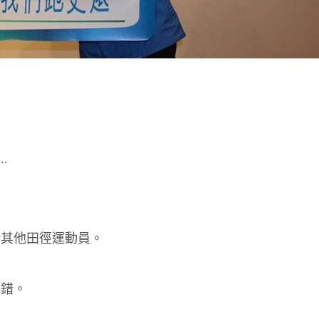
。
。
，
.
給其他田徑運動員。
或錯。
，