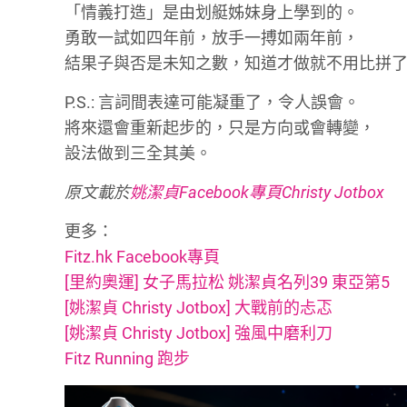
「情義打造」是由划艇姊妹身上學到的。
勇敢一試如四年前，放手一搏如兩年前，
結果子與否是未知之數，知道才做就不用比拼
P.S.: 言詞間表達可能凝重了，令人誤會。
將來還會重新起步的，只是方向或會轉變，
設法做到三全其美。
原文載於
姚潔貞Facebook專頁Christy Jotbox
更多：
Fitz.hk Facebook專頁
[里約奧運] 女子馬拉松 姚潔貞名列39 東亞第5
[姚潔貞 Christy Jotbox] 大戰前的忐忑
[姚潔貞 Christy Jotbox] 強風中磨利刀
Fitz Running 跑步