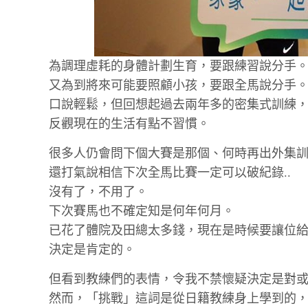
為調理虛耗的身體計劃生育，要跟練習說分手
又為到將來可能要照顧小孩，要跟全馬說分手
口說輕鬆，但回想起過去兩年多的密集式訓練
反觀現在的生活有點不習慣。
很多人仍會問下個大賽是那個、何時再出外集訓.
還打氣說相信下次全馬比賽一定可以破紀錄..
沒有了，不用了。
下次賽馬也不確定知是何年何月。
已花了體院及田總太多錢，現在是時候要讓位
決定是肯定的。
但看到教練們的表情，令我不禁懷疑決定是對
然而，「挑戰」這詞是從日籍教練身上學到的