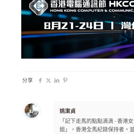
分享
姚潔貞
「記下走馬的點點滴滴 - 香
姐」，香港全馬紀錄保持者。並