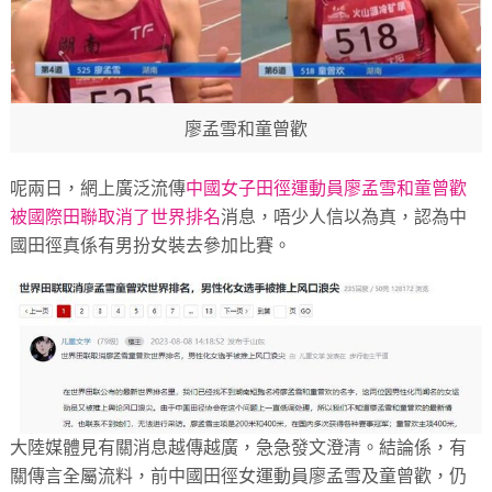
廖孟雪和童曾歡
呢兩日，網上廣泛流傳
中國女子田徑運動員廖孟雪和童曾歡
被國際田聯取消了世界排名
消息，唔少人信以為真，認為中
國田徑真係有男扮女裝去參加比賽。
大陸媒體見有關消息越傳越廣，急急發文澄清。結論係，有
關傳言全屬流料，前中國田徑女運動員廖孟雪及童曾歡，仍