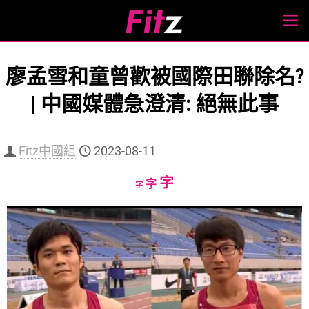
廖孟雪和童曾歡被國際田聯除名?
| 中國媒體急澄清: 絕無此事
Fitz中國組
2023-08-11
Increase
字
Reset
Decrease
字
字
font
font
font
size.
size.
size.