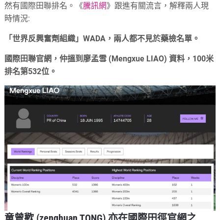
然有國際田聯排名。《
騰訊網
》跟進有關流言，解釋兩人現
時情況:
「世界反興奮劑組織」WADA，兩人都不見於藥檢名單。
國際田聯官網，仲搵到廖孟雪 (Mengxue LIAO) 資料，100米
排名第532位。
童曾歡 (zenghuan TONG) 亦在國際田徑官網之