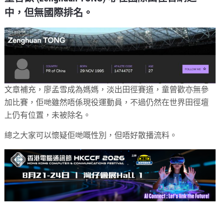
中，但無國際排名。
文章補充，廖孟雪成為媽媽，淡出田徑賽道，童曾歡亦無參
加比賽，佢哋雖然唔係現役運動員，不過仍然在世界田徑壇
上仍有位置，未被除名。
總之大家可以懷疑佢哋嘅性別，但唔好散播流料。