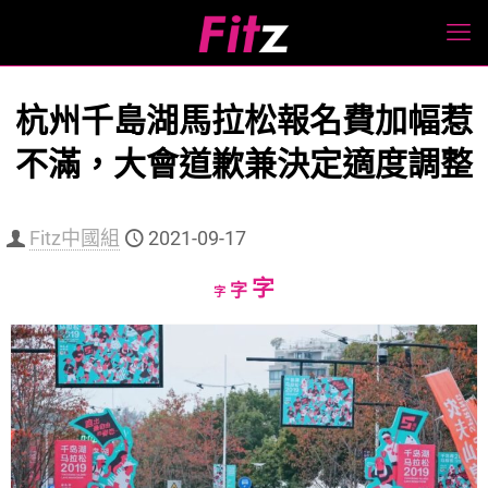
杭州千島湖馬拉松報名費加幅惹
不滿，大會道歉兼決定適度調整
Fitz中國組
2021-09-17
Increase
字
Reset
Decrease
字
字
font
font
font
size.
size.
size.