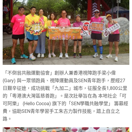
「不倒翁共融運動協會」創辦人兼香港視障跑手梁小偉
(Gary) 與一眾領跑員、視障運動員及SEN青年跑手，歷經27
日艱辛征途，成功挑戰「九加二」城市，征服全長1,800公里
的「粵港澳大灣區慈善跑」。是次壯舉旨在為 本地社企「可
可阿樂」 (Hello Cocoa) 旗下的「SEN學職共融學堂」 籌募經
費，協助SEN青年學習手工朱古力製作技能，踏上自立之
路。