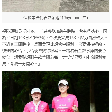
保險業界代表兼領跑員Raymond (右)
視障運動員 梁桂妹：「最初參加慈善跑時，曾有些擔心，因
為平日跑10K已不算輕鬆，今次要完成15K，壓力自然較大。
不過真正開跑後，反而發現比想像中順利，只要保持輕鬆、
快樂的心情，事情便會變得容易。一路看著金鐘水庫的景色
變化，讓我聯想到善款會隨着每一步慢慢累積。能夠順利完
成，令我十分開心。」