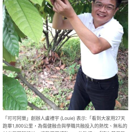
「可可阿樂」創辦人盧禮宇 (Louie) 表示:「看到大家用27天
跑畢1,800公里，為傷健融合與學職共融投入的熱忱、無私的