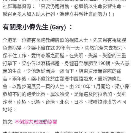
社群籌募資源：「只要仍跑得動，必繼續以生命影響生命，
感召更多人加入助人行列，為建立共融社會而努力！」
有關梁小偉先生 (Gary) ：
全港第一位擁有長跑教練牌照的視障人士。先天患有視網膜
色素病變，令梁小偉在2009年有一天，突然完全失去視力、
保不住工作、愛情亦隨之而逝。在失明、失業、失戀的三重
打擊下，梁小偉以酒精逃避，身體甚至暴肥至190磅。失去意
義的生命，令他想從窗邊一躍而下，結束這漫無邊際的痛
苦。兩年後，梁小偉終於由頹廢中醒悟過來，重新適應社
會，以跑步開展另一頁的人生。由 2010年11月開始，梁小偉
參加不同的跑步比賽，屢次獲獎，足跡遍及阿拉斯加、戈壁
沙漠、南極、北極、台灣、北京、日本、撒哈拉沙漠等不同
地域。
撰文:
不倒翁共融運動協會