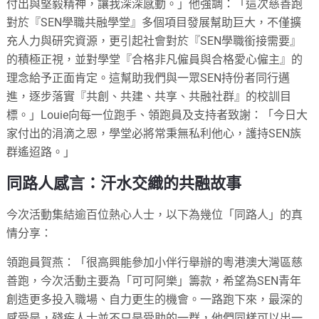
付出與堅毅精神，讓我深深感動。」他強調：「這次慈善跑
對於『SEN學職共融學堂』多個項目發展幫助巨大，不僅擴
充人力與研究資源，更引起社會對於『SEN學職銜接需要』
的積極正視，並對學堂『合格非凡僱員與合格愛心僱主』的
理念給予正面肯定。這幫助我們與一眾SEN持份者同行邁
進，逐步落實『共創、共建、共享、共融社群』的校訓目
標。」Louie向每一位跑手、領跑員及支持者致謝：「今日大
家付出的涓滴之恩，學堂必將常秉無私利他心，護持SEN族
群遙迢路。」
同路人感言：汗水交織的共融故事
今次活動集結逾百位熱心人士，以下為幾位「同路人」的真
情分享：
領跑員賀燕：「很高興能參加小伴行舉辦的粵港澳大灣區慈
善跑，今次活動主要為「可可阿樂」籌款，希望為SEN青年
創造更多投入職場、自力更生的機會。一路跑下來，最深的
感受是，殘疾人士並不只是受助的一群，他們同樣可以出一