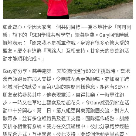
如此齊心，全因大家有一個共同目標——為本地社企「可可阿
樂」旗下的「SEN學職共融學堂」籌募經費。Gary回憶時感
慨地表示：「原來我不是孤軍作戰，身邊有很多心懷大愛的
盟友。慶幸有這群『同路人』互相支持，廿多天的慈善跑活
動才能順利完成。」
Gary亦分享，慈善跑第一天於澳門進行60公里挑戰時，當地
澳門領跑員亦加入支援，令團隊配合更為順暢，亦加深了跨
地域同行的感受。而第八組的經歷同樣難忘。組內有SEN小
朋友安祐參與其中，他表現靈活，自得其樂，一時專注跑
步，一時又在草地上觀察及拾起花朵，令Gary感受到他在活
動中十分開心。第二日，第八組更與東莞跑團交流，對方人
數眾多，並有多位領跑員及義工支援，團隊運作成熟，訓練
安排亦相當有系統。雙方在交流過程中，彼此分享跑步經驗
與配合方式，互相學習、彼此支持，令整個活動更具意義。