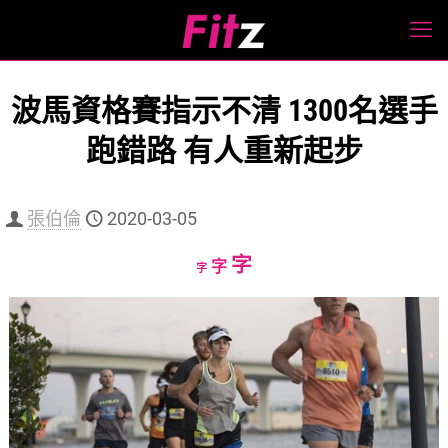
波馬資格賽指示不清 1300名選手
跑錯路 有人重新起步
張伯倫
2020-03-05
Increase
字
Reset
Decrease
字
字
font
font
font
size.
size.
size.