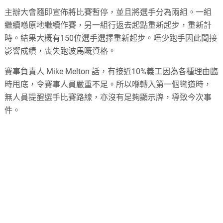
主辦大會隨即宣佈將比賽暫停，並且將選手分為兩組。一組
繼續喺原地繼續作賽，另一組行返去起點重新起步，重新計
時。結果大概有150位選手選擇重新起步。唔少跑手因此間接
影響成績，喪失跑波馬嘅資格。
賽事負責人 Mike Melton 話，有接近10%義工因為各種理由臨
時甩底，令賽事人員嚴重不足。所以喺轉入第一個彎道時，
無人員提醒選手比賽路線，亦沒有足夠顯示牌，導致今次事
件。