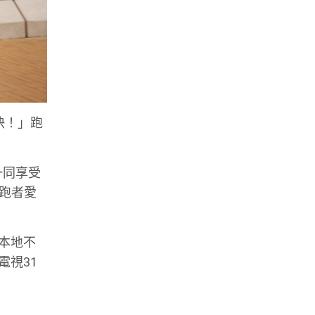
快！」跑
一同享受
跑者愛
跑本地不
電視31