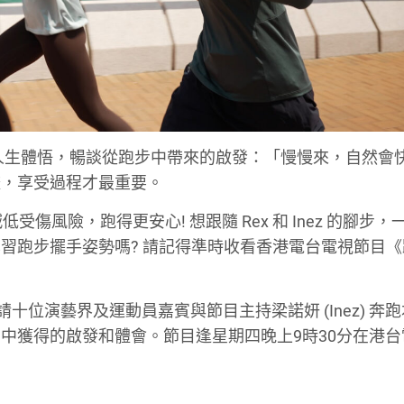
生涯到人生體悟，暢談從跑步中帶來的啟發：「慢慢來，自然會
較，享受過程才最重要。
受傷風險，跑得更安心! 想跟隨 Rex 和 Inez 的腳步，
習跑步擺手姿勢嗎? 請記得準時收看香港電台電視節目《
十位演藝界及運動員嘉賓與節目主持梁諾妍 (Inez) 奔
中獲得的啟發和體會。節目逢星期四晚上9時30分在港台