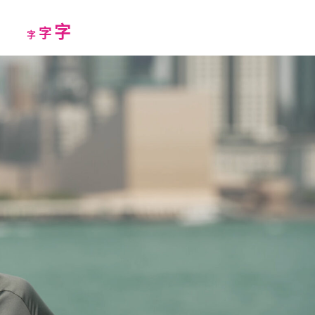
Increase
字
Reset
Decrease
字
字
font
font
font
size.
size.
size.