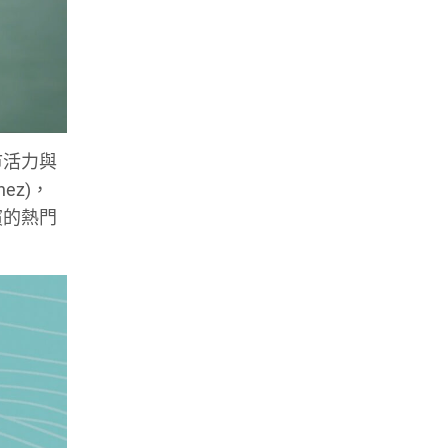
市活力與
ez)，
濱的熱門