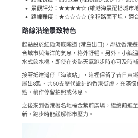
景觀評分：★★★★☆ (維港海景配搭城市
路線難度：★☆☆☆☆ (全程路面平坦，適
路線沿途景致特色
起點設於紅磡海底隧道 (港島出口)，鄰近香
合城市與海洋的氣息，格外舒暢。另外，小編
水式飲水機，即使在炎熱天氣跑步時亦可及時
接著抵達灣仔「海濱站」，這裡保留了昔日東
展出8款、共50支歷代設計的香港街燈，充滿
點，稍作停留拍照或休息。
之後來到香港著名地標金紫荊廣場，繼續前進
新，跑步時能緩解都市壓力。