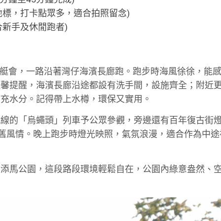
地標，打卡點眾多，適合拍照留念)
合新手及休閒跑者)
港遊艇會，一路沿著灣仔海濱長廊跑。跑步時海風徐徐，能
溫馨提醒，海濱長廊沿途都設有洗手間，設施齊全；附近
補充水分。記得帶上水樽，環保又實用。
鐵線的「烏蠅頭」列車予公眾參觀，旁邊還有百年復古街
懷舊風情。晚上跑步時燈光映照，氣氛浪漫，適合作為中途
至添馬公園，這段路段環境輕鬆自在，公園內綠意盎然、