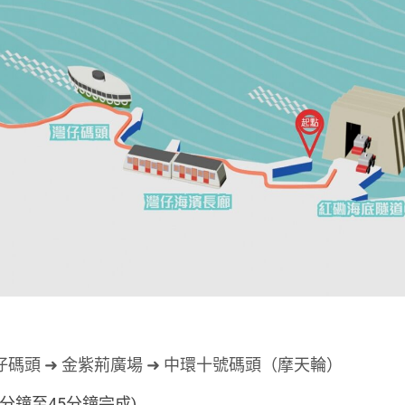
灣仔碼頭 ➜ 金紫荊廣場 ➜ 中環十號碼頭（摩天輪）
分鐘至45分鐘完成)