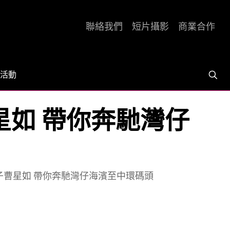
聯絡我們
短片攝影
商業合作
活動
星如 帶你奔馳灣仔
小子曹星如 帶你奔馳灣仔海濱至中環碼頭