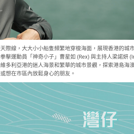
的天際線，大大小小船隻頻繁地穿梭海面，展現香港的城
動員「神奇小子」曹星如 (Rex) 與主持人梁諾妍 (In
賞維多利亞港的迷人海景和繁華的城市景觀，探索港島海
者或想在市區內放鬆身心的朋友。