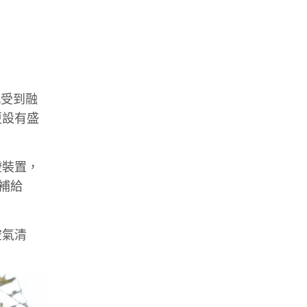
感受到融
更設有盛
燈裝置，
補給
空氣清