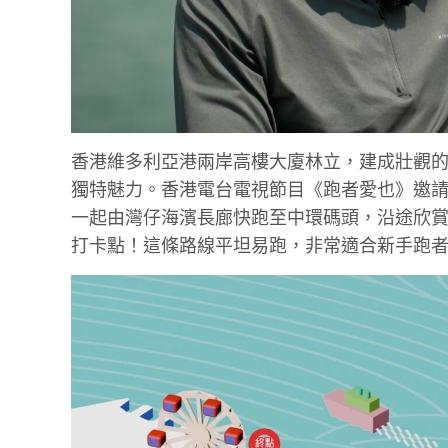
香港維多利亞港兩岸高樓大廈林立，建成壯觀
獨特魅力。香港電台電視節目《跑者愛也》邀請拳擊運
一起由灣仔海濱長廊快跑至中環碼頭，沿途欣
打卡點！這條路線平坦易跑，非常適合新手跑