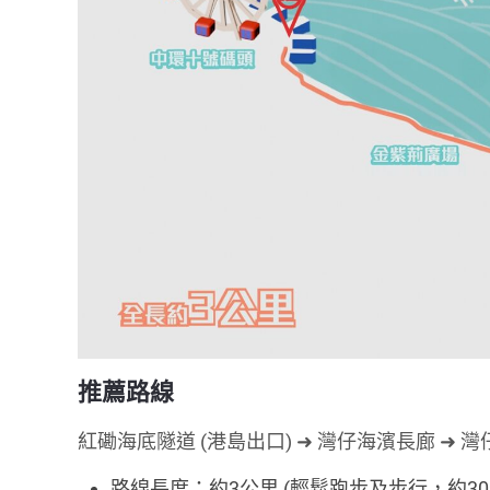
推薦路線
紅磡海底隧道 (港島出口) ➜ 灣仔海濱長廊 ➜ 
路線長度：約3公里 (輕鬆跑步及步行，約30