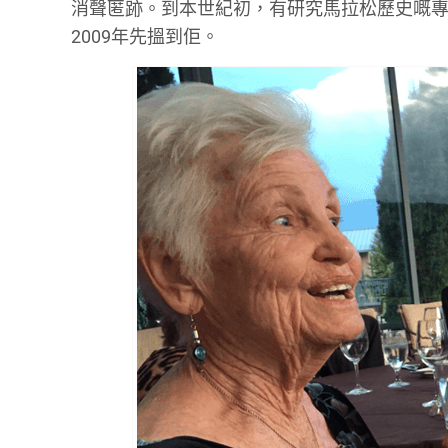
消聲匿跡。到本世紀初，有研究馬拉松歷史嘅專家，用十幾
2009年先搵到佢。