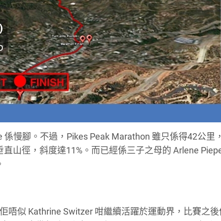
ne 係慢腳。不過，Pikes Peak Marathon 雖只係得42公
屬垂直山徑，斜度達11%。而已經係三子之母的 Arlene Piepe
。
，不過佢唔似 Kathrine Switzer 咁繼續活躍於運動界，比賽