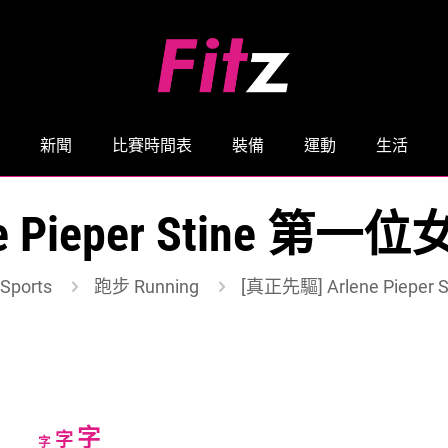
新聞
比賽時間表
裝備
運動
生活
ne Pieper Stine
Sports
跑步 Running
[真正先驅] Arlene Pie
Increase
字
Reset
Decrease
字
字