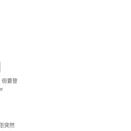
里，但要登
r
之後佢突然