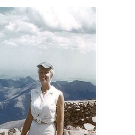
font
font
font
size.
size.
size.