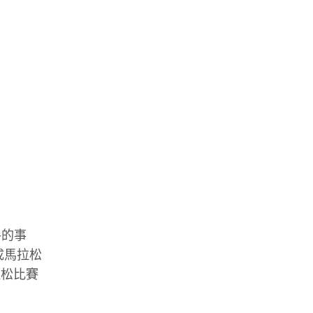
手的事
成馬拉松
拉松比賽