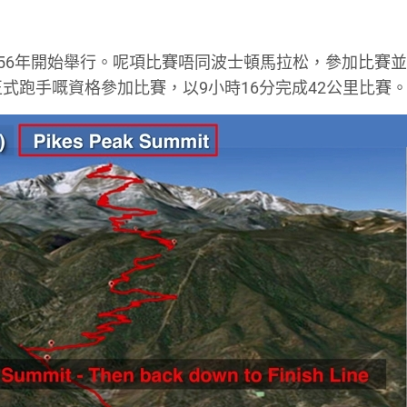
956年開始舉行。呢項比賽唔同波士頓馬拉松，參加比賽
ine 就以正式跑手嘅資格參加比賽，以9小時16分完成42公里比賽