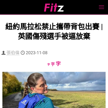
紐約馬拉松禁止攜帶背包出賽 |
英國傷殘選手被逼放棄
張伯倫
2023-11-08
Increase
字
Reset
Decrease
字
字
font
font
font
size.
size.
size.