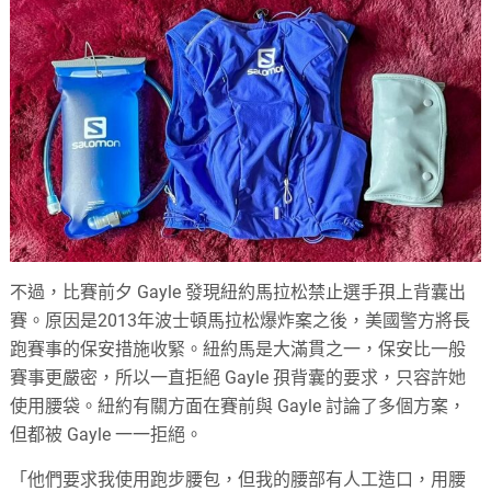
不過，比賽前夕 Gayle 發現紐約馬拉松禁止選手孭上背囊出
賽。原因是2013年波士頓馬拉松爆炸案之後，美國警方將長
跑賽事的保安措施收緊。紐約馬是大滿貫之一，保安比一般
賽事更嚴密，所以一直拒絕 Gayle 孭背囊的要求，只容許她
使用腰袋。紐約有關方面在賽前與 Gayle 討論了多個方案，
但都被 Gayle 一一拒絕。
「他們要求我使用跑步腰包，但我的腰部有人工造口，用腰