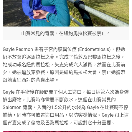
山賽常見的背囊，在紐約馬拉松賽被禁止。
Gayle Redmon 患有子宮內膜異位症 (Endometriosis)，但她
仍不放棄追逐馬拉松之夢。完成了倫敦及巴黎馬拉松之後，
她成功報名紐約馬拉松，矢志完成六大滿貫。然而在比賽前
夕，她被逼放棄參賽，原因是紐約馬拉松大會，禁止她攜帶
跟她東征西討的背囊出場。
Gayle 在手術後在腰間開了個人工造口，每日插管六次為身體
排出廢物，比賽時亦需要不斷飲水。這個在山賽常見的
Salomon 背囊，入面的1.5公升的水袋為 Gayle 在比賽時不停
補給，同時亦可放置造口用品，以防突發情況。Gayle 孭上這
個背囊完成了倫敦及巴黎馬拉松，可說對它十分重要。