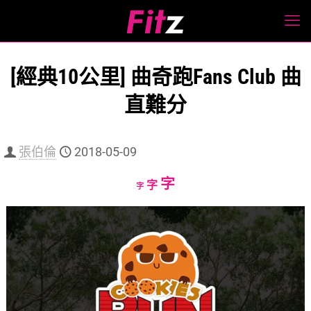
[經典10公里] 曲奇跑Fans Club 曲
直難分
張伯倫
2018-05-09
Increase
字
Reset
Decrease
字
字
font
font
font
size.
size.
size.