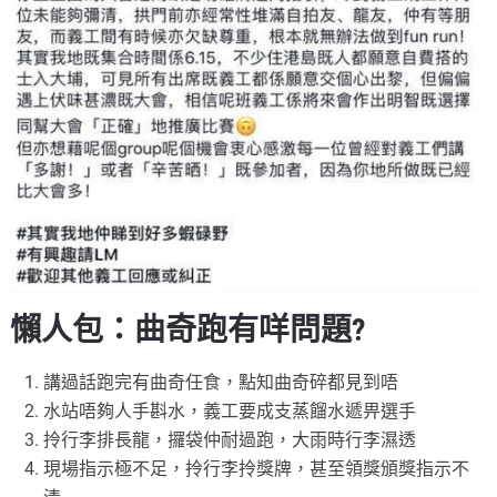
懶人包：曲奇跑有咩問題?
講過話跑完有曲奇任食，點知曲奇碎都見到唔
水站唔夠人手斟水，義工要成支蒸餾水遞畀選手
拎行李排長龍，攞袋仲耐過跑，大雨時行李濕透
現場指示極不足，拎行李拎獎牌，甚至領獎頒獎指示不