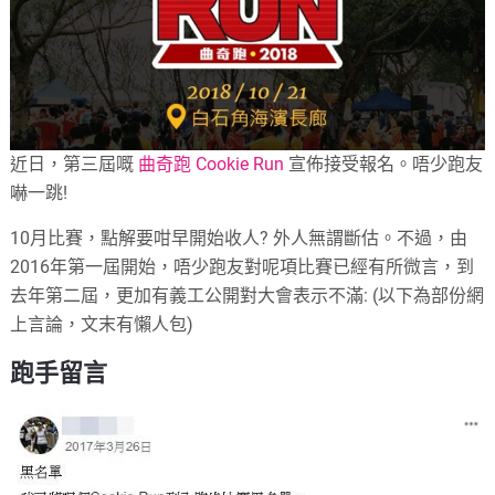
近日，第三屆嘅
曲奇跑 Cookie Run
宣佈接受報名。唔少跑友
嚇一跳!
10月比賽，點解要咁早開始收人? 外人無謂斷估。不過，由
2016年第一屆開始，唔少跑友對呢項比賽已經有所微言，到
去年第二屆，更加有義工公開對大會表示不滿: (以下為部份網
上言論，文末有懶人包)
跑手留言