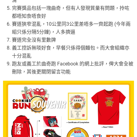
清
完賽獎品包括一塊曲奇，但有人發現質量有問題，拎咗
都唔知食唔食好
賽道狹窄混亂，10公里同3公里差唔多一齊起跑 (今年兩
組只係分隔5分鐘)，人多擠逼
賽道完全沒有里數牌
義工控訴無啖好食，早餐只係得個麵包。而大會組織亦
十分混亂
跑友或義工於曲奇跑 Facebook 的網上批評，俾大會全被
刪除，其後更關閉留言功能