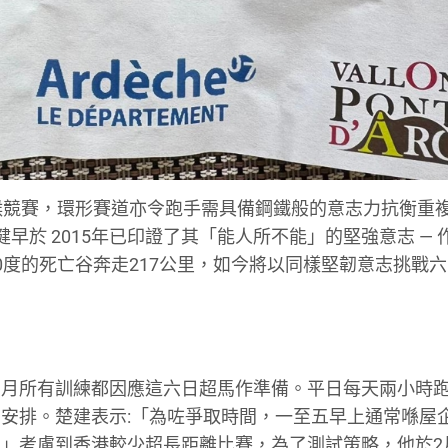
候競賽，環形賽道亦令跑手需具備鋼鐵般的意志力抗衡重
健早於 2015年已印證了其「能人所不能」的堅強意志 — 
0度的死亡谷奔走217公里，如今將以同樣堅韌意志挑戰
個月所有訓練都因應這六日超馬作準備。平日每天兩小時
安排。楚建表示:「為咗爭取時間，一至五早上通常喺屋
」考慮到香港較少超長距離比賽，為了測試策略，他於2