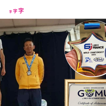
Increase
字
Reset
Decrease
字
字
font
font
font
size.
size.
size.