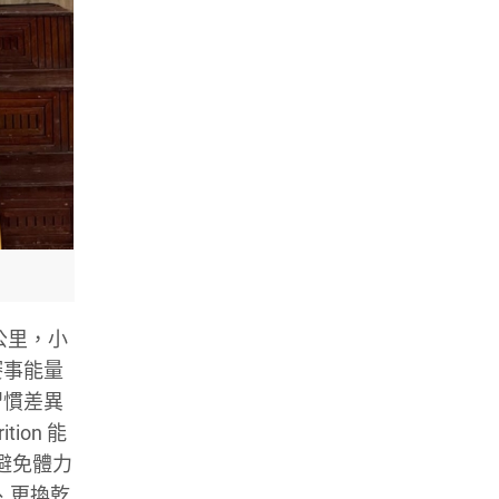
0公里，小
賽事能量
習慣差異
ion 能
，避免體力
、更換乾