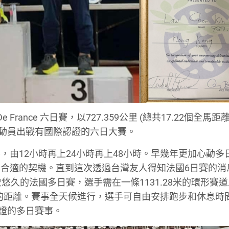
 France 六日賽，以727.359公里 (總共17.22個全馬距
運動員出戰有國際認證的六日大賽。
由12小時再上24小時再上48小時。早幾年更加心動多
合適的契機。直到這次透過台灣友人得知法國6日賽的消
是一項歷史悠久的法國多日賽，選手需在一條1131.28米的環形賽
出最長的距離。賽事全天候進行，選手可自由安排跑步和休息時
認證的多日賽事。