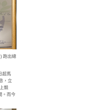
離) 跑出總
日超馬
息，立
道上競
間。而今