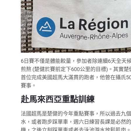
6日賽不僅是體能較量，參加者除連續6天全天
煎熬 (楚健於賽前定下600公里的目標)。其實楚
首位完成美國超馬大滿貫的跑者，他曾在攝氏5
賽事。
赴馬來西亞重點訓練
法國超馬是楚健的今年重點賽事，所以過去九
水，或者跑步踩單車，週六日練習長課是必然的
機，之後立刻踩單車或者去泳池游水放鬆肌肉。