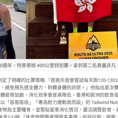
事踏入10週年，特意舉辦 400公里特別賽。拿到第二名意義非凡
次制定了明確的比賽策略:「首兩天我會嘗試每天跑120-13
率，避免預先透支體力，聆聽身體的訊號。」他指出是次
身體疲勞加劇，消化效率會逐漸降低。香港和歐洲的飲食
吸收」「專為耐力運動員而設」的 Tailwind Nutrit
水果及澱粉質食物為主要糧食，並緊貼留意消化情況，靈活調整飲食
休息1小時:「休息時間要處理很多事情，包括拉筋、按摩