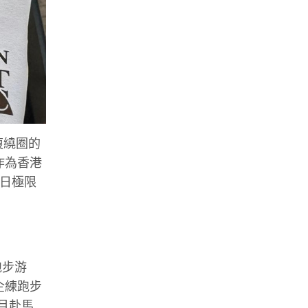
複繞圈的
作為香港
六日極限
跑步游
企練跑步
月赴馬