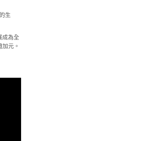
的生
展成為全
億加元。