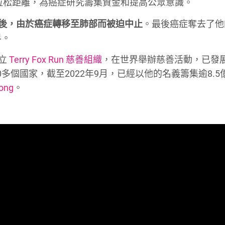
成一個馬拉松距離，為癌症研究籌集資金和提高公眾意識。
3公里後，由於癌症轉移至肺部而被迫中止
。最後癌症奪去了他
界。
成立
Terry Fox Run 慈善組織
，在世界舉辦慈善活動，已發
多個國家，截至2022年9月，已經以他的名義籌集逾8.5
Kong
。