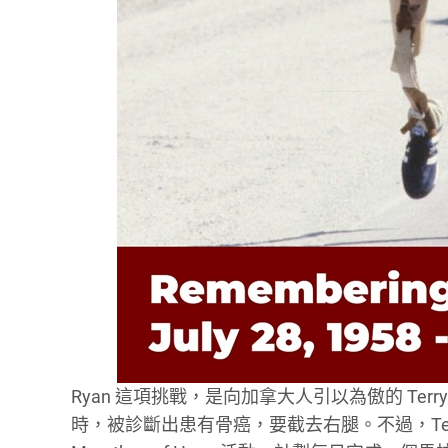
Ryan 這項挑戰，是向加拿大人引以為傲的 Terry 
時，被診斷出患有骨癌，要截去右腿。不過，Terr