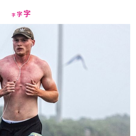
Increase
字
Reset
Decrease
字
字
font
font
font
size.
size.
size.