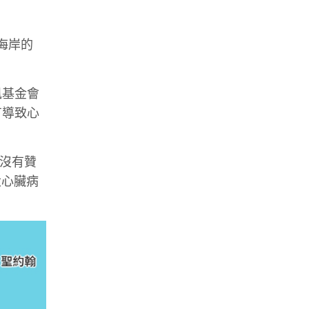
東海岸的
風基金會
有導致心
 沒有贊
大心臟病