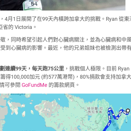
eping，4月1日展開了在99天內橫跨加拿大的挑戰。Ryan 從
的 Victoria。
 Fox 致敬，同時希望引起人們對心臟病關注，並為心臟病和中
都受到心臟病的影響。最近，他的兄弟姐妹也被檢測出帶
計劃連續99天，每天跑75公里
，挑戰個人極限。目前 Ryan
00,000加元 (約577萬港幣)，80%捐款會支持加拿
詳情可參閱
GoFundMe
的籌款網頁。