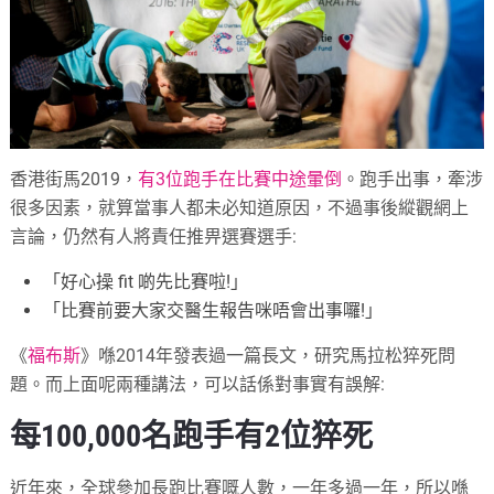
香港街馬2019，
有3位跑手在比賽中途暈倒
。跑手出事，牽涉
很多因素，就算當事人都未必知道原因，不過事後縱觀網上
言論，仍然有人將責任推畀選賽選手:
「好心操 fit 啲先比賽啦!」
「比賽前要大家交醫生報告咪唔會出事囉!」
《
福布斯
》喺2014年發表過一篇長文，研究馬拉松猝死問
題。而上面呢兩種講法，可以話係對事實有誤解:
每100,000名跑手有2位猝死
近年來，全球參加長跑比賽嘅人數，一年多過一年，所以喺