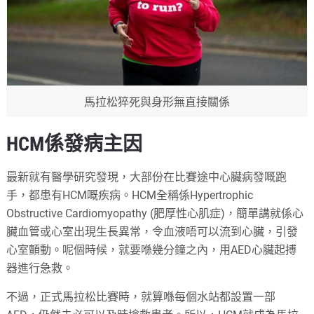
馬拉松猝死與身形無直接關係
HCM係發病主因
最新就有醫學研究發現，大部份在比賽途中心臟病發嘅跑
手，都患有HCM嘅疾病。HCM全稱係Hypertrophic
Obstructive Cardiomyopathy (肥厚性心肌症)，簡單講就係心
臟血管或心室出現生長異常，令血液唔可以流到心臟，引發
心室顫動。呢個時候，就要喺幾分鐘之內，用AED心臟起搏
器進行急救。
不過，正式馬拉松比賽時，就算喺每個水站都設置一部