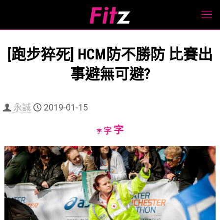
[跑步猝死] HCM防不勝防 比賽出
事避無可避?
永誠
2019-01-15
Increase
字
Reset
Decrease
字
字
font
font
font
size.
size.
size.