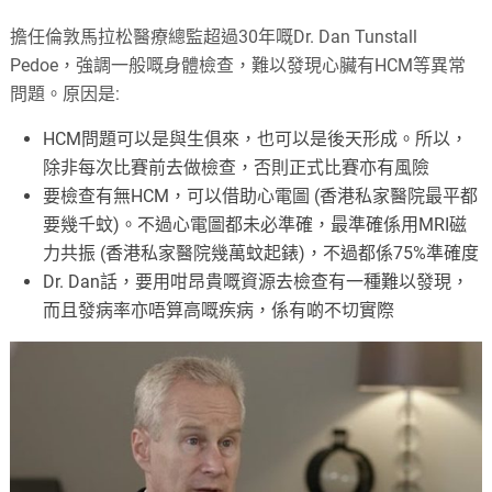
擔任倫敦馬拉松醫療總監超過30年嘅Dr. Dan Tunstall
Pedoe，強調一般嘅身體檢查，難以發現心臟有HCM等異常
問題。原因是:
HCM問題可以是與生俱來，也可以是後天形成。所以，
除非每次比賽前去做檢查，否則正式比賽亦有風險
要檢查有無HCM，可以借助心電圖 (香港私家醫院最平都
要幾千蚊)。不過心電圖都未必準確，最準確係用MRI磁
力共振 (香港私家醫院幾萬蚊起錶)，不過都係75%準確度
Dr. Dan話，要用咁昂貴嘅資源去檢查有一種難以發現，
而且發病率亦唔算高嘅疾病，係有啲不切實際