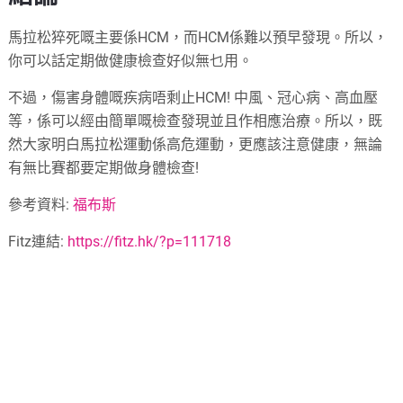
馬拉松猝死嘅主要係HCM，而HCM係難以預早發現。所以，
你可以話定期做健康檢查好似無乜用。
不過，傷害身體嘅疾病唔剩止HCM! 中風、冠心病、高血壓
等，係可以經由簡單嘅檢查發現並且作相應治療。所以，既
然大家明白馬拉松運動係高危運動，更應該注意健康，無論
有無比賽都要定期做身體檢查!
參考資料:
福布斯
Fitz連結:
https://fitz.hk/?p=111718