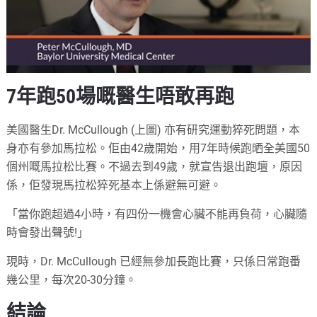
7年跑50場嘅醫生唔敢再跑
美國醫生Dr. McCullough (上圖) 亦有研究運動猝死問題，本
身亦有參加馬拉松。佢由42歲開始，用7年時候跑晒全美國50
個州嘅馬拉松比賽。不過去到49歲，就宣告退出跑壇，原因
係，佢發現馬拉松猝死基本上係避無可避。
「當你跑超過4小時，有四份一機會心臟不能再負荷，心臟隨
時會發出聲號!」
現時，Dr. McCullough 已經無參加長跑比賽，只係日常跑番
幾公里，每次20-30分鐘。
結論