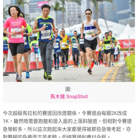
圖:
馬木幾 SnapShot
今次超級馬拉松的賽道因改道關係，令賽道由每圈2K改成
1K，雖然唔需要跑龍和道入面的上落斜隧道，但相對令賽道
急彎較多，所以這次跑起來大家都覺得被那些急彎考起，亦
對雙腳的負擔而言是考驗，但總算順利應付全程。