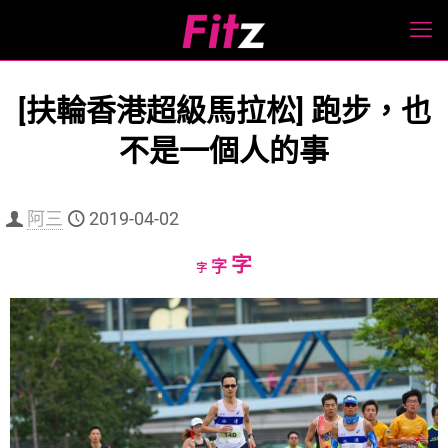
[扶輪香港超級馬拉松] 跑步，也
不是一個人的事
阿三
2019-04-02
Increase
字
Reset
Decrease
字
字
font
font
font
size.
size.
size.