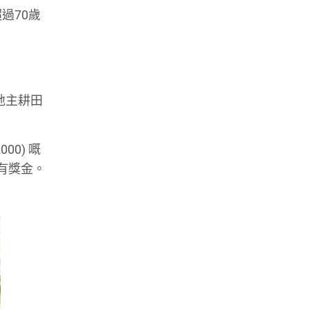
過70歲
地主耕田
0) 嘅
就有獎金。