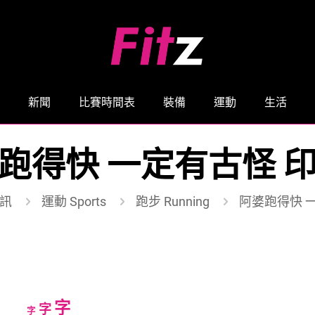
新聞
比賽時間表
裝備
運動
生活
跑得快 一定有古怪 
訊
運動 Sports
跑步 Running
阿婆跑得快 
Increase
字
Reset
Decrease
字
字