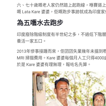
六、七十歲嘅老人家仍然踏上起跑線，喺賽道上
嘅 Lata Kare 婆婆，佢嘅跑步事跡就成為印
為五嚿水去跑步
印度廢除階級制度有半世紀之多，不過低下階層仍
養活一家五口。
2013年慘事接踵而來，佢囝囝失業幾年未搵到嘢做，
MRI 掃描費用。Kare 婆婆每個月人工只得
於是 Kare 婆婆有理無理，報咗名先算。