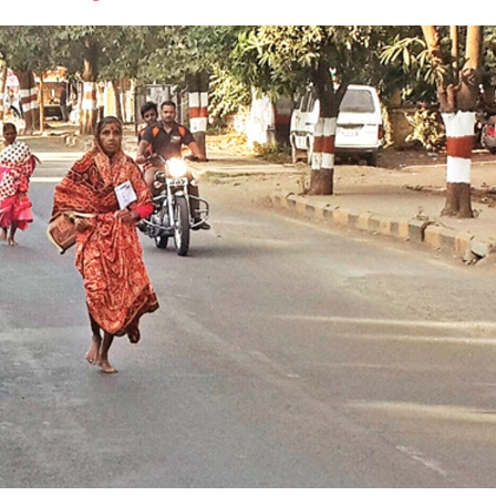
font
font
font
size.
size.
size.