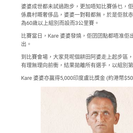
婆婆成世都未試過跑步，更加唔知比賽係乜，
係農村嘅奢侈品，婆婆一對鞋都無，於是佢就赤腳落
為60歲以上組別而設而3公里賽。
比賽當日，Kare 婆婆發燒，佢囝囝點都唔准
出。
到比賽會場，大家見呢個耕田阿婆走上起步區，都
有理無理向前衝，結果拋離所有選手，以組別
Kare 婆婆亦贏得5,000印度盧比獎金 (約港幣