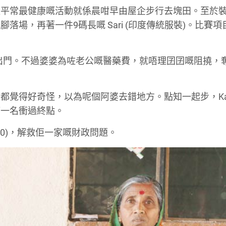
佢平常最健康嘅活動就係晨咁早由屋企步行去塊田。至於
場，再著一件9碼長嘅 Sari (印度傳統服裝)。比賽項
佢出門。不過婆婆為咗老公嘅醫藥費，就唔理囝囝嘅阻撓，
覺得好奇怪，以為呢個阿婆去錯地方。點知一起步，Kar
第一名衝過終點。
$500)，解救佢一家嘅財政問題。