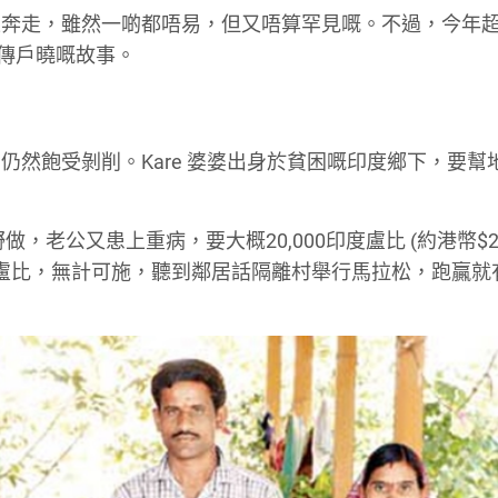
奔走，雖然一啲都唔易，但又唔算罕見嘅。不過，今年超
度家傳戶曉嘅故事。
然飽受剝削。Kare 婆婆出身於貧困嘅印度鄉下，要幫
老公又患上重病，要大概20,000印度盧比 (約港幣$200
4000盧比，無計可施，聽到鄰居話隔離村舉行馬拉松，跑贏