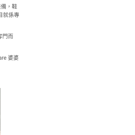
裝備，鞋
目就係專
奪門而
e 婆婆