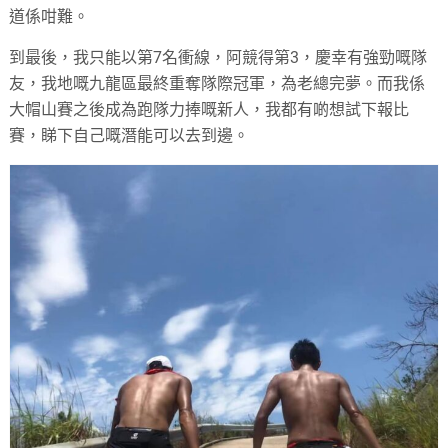
道係咁難。
到最後，我只能以第7名衝線，阿競得第3，慶幸有強勁嘅隊
友，我地嘅九龍區最終重奪隊際冠軍，為老總完夢。而我係
大帽山賽之後成為跑隊力捧嘅新人，我都有啲想試下報比
賽，睇下自己嘅潛能可以去到邊。