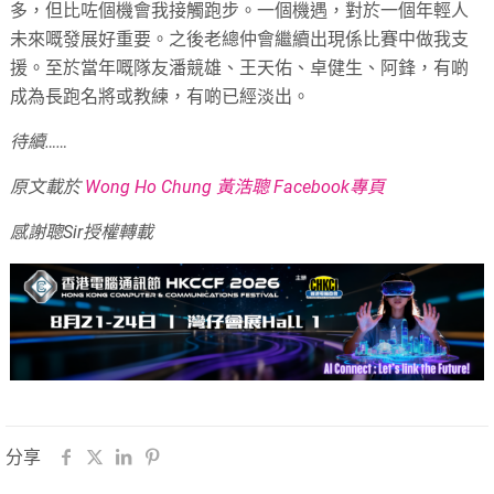
多，但比咗個機會我接觸跑步。一個機遇，對於一個年輕人
未來嘅發展好重要。之後老總仲會繼續出現係比賽中做我支
援。至於當年嘅隊友潘競雄、王天佑、卓健生、阿鋒，有啲
成為長跑名將或教練，有啲已經淡出。
待續……
原文載於
Wong Ho Chung 黃浩聰 Facebook專頁
感謝聰Sir授權轉載
分享