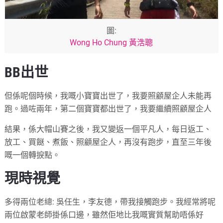
圖:
Wong Ho Chung 黃浩聰
BB出世
但係呢個時候，我嘅小寶寶出世了，我要照顧屋企人未能再
跑。過咗兩年，第二個寶寶都出世了，我要繼續照顧屋企人
結果，係大帽山賽之後，我又變返一個平凡人，每日返工、
放工、買餸、煮飯、照顧屋企人，再沒有跑步，直至三年後
嘅一個轉捩點。
現時視覺
多得兩位老總: 吳任生，李友德，帶我接觸跑步。我經常將呢
兩位啟蒙老師掛係口邊，雖然佢地比我嘅實質幫助唔係好