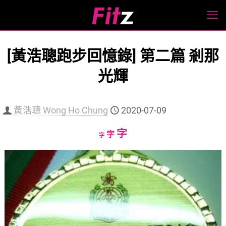
[黃浩聰跑步回憶錄] 第二篇 剎那
光輝
黃浩聰 Wong Ho Chung
2020-07-09
Increase
字
Reset
Decrease
字
字
font
font
font
size.
size.
size.