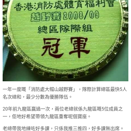
一年一度嘅「消防處大帽山越野賽」，隊際計算總區最快5人
名次總和，最少分數為優勝隊伍。
20年前九龍區贏過一次，兩位老總就係九龍區嘅5位成員之
一，佢地好希望帶領九龍區重奪呢個寶座。
老總帶我地練咗好多課，只係我推三推四，好多課無出席。