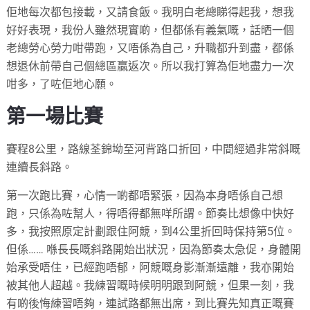
佢地每次都包接載，又請食飯。我明白老總睇得起我，想我
好好表現，我份人雖然現實啲，但都係有義氣嘅，話晒一個
老總勞心勞力咁帶跑，又唔係為自己，升職都升到盡，都係
想退休前帶自己個總區贏返次。所以我打算為佢地盡力一次
咁多，了咗佢地心願。
第一場比賽
賽程8公里，路線荃錦坳至河背路口折回，中間經過非常斜嘅
連續長斜路。
第一次跑比賽，心情一啲都唔緊張，因為本身唔係自己想
跑，只係為咗幫人，得唔得都無咩所謂。節奏比想像中快好
多，我按照原定計劃跟住阿競，到4公里折回時保持第5位。
但係…… 喺長長嘅斜路開始出狀況，因為節奏太急促，身體開
始承受唔住，已經跑唔郁，阿競嘅身影漸漸遠離，我亦開始
被其他人超越。我練習嘅時候明明跟到阿競，但果一刻，我
有啲後悔練習唔夠，連試路都無出席，到比賽先知真正嘅賽