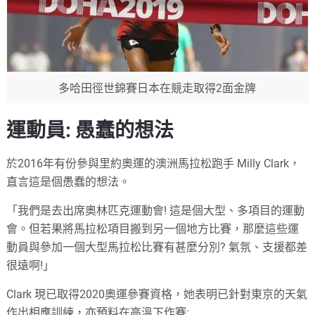
多哈田徑世錦賽日本在競走取得2面金牌
運動員: 愚蠢的想法
於2016年有份參與里約奧運的澳洲馬拉松跑手 Milly Clark，
直言這是個愚蠢的想法。
「我們是去出席奧林匹克運動會! 這是個大型、多項目的運動
會。但若果將馬拉松項目搬到另一個地方比賽，那麼這些運
動員與參加一個大型馬拉松比賽有甚麼分別? 氣氛、支援都差
很遠啊!」
Clark 現已取得2020奧運參賽資格，她表明已針對東京的天氣
作出相應訓練，亦預料在高溫下作賽: