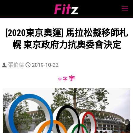
[2020東京奧運] 馬拉松擬移師札
幌 東京政府力抗奧委會決定
張伯倫
2019-10-22
Increase
字
Reset
Decrease
字
字
font
font
font
size.
size.
size.