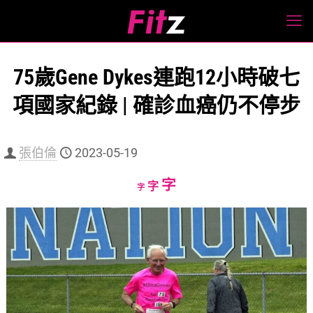
75歲Gene Dykes連跑12小時破七
項國家紀錄 | 確診血癌仍不停步
張伯倫
2023-05-19
Increase
字
Reset
Decrease
字
字
font
font
font
size.
size.
size.