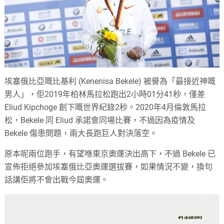
埃塞俄比亞嘅比基利 (Kenenisa Bekele) 被譽為「最接近神嘅
男人」，佢2019年柏林馬拉松跑出2小時01分41秒，僅差
Eliud Kipchoge 創下嘅世界紀錄2秒。2020年4月倫敦馬拉
松，Bekele 同 Eliud 承諾會同場比賽，不過因為疫情及
Bekele 傷患問題，兩大長跑巨人對決落空。
原本呢兩位跑手，有望喺東京奧運決出高下，不過 Bekele 已
宣佈拒絕參加埃塞俄比亞奧運選拔賽，如果情況不變，換句
話講佢將不會出戰今屆奧運。