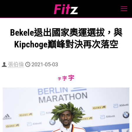
Bekele退出國家奧運選拔，與
Kipchoge巔峰對決再次落空
張伯倫
2021-05-03
Increase
字
Reset
Decrease
字
字
font
font
font
size.
size.
size.