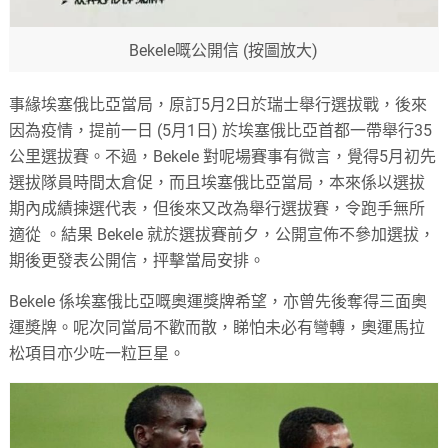
Bekele嘅公開信 (按圖放大)
事緣埃塞俄比亞當局，原訂5月2日於瑞士舉行選拔戰，後來
因為疫情，提前一日 (5月1日) 於埃塞俄比亞首都一帶舉行35
公里選拔賽。不過，Bekele 對呢場賽事有微言，覺得5月初先
選拔隊員時間太倉促，而且埃塞俄比亞當局，本來係以選拔
期內成績揀選代表，但後來又改為舉行選拔賽，令跑手無所
適從 。結果 Bekele 就於選拔賽前夕，公開宣佈不參加選拔，
期後更發表公開信，抨擊當局安排。
Bekele 係埃塞俄比亞嘅奧運獎牌希望，亦曾先後奪得三面奧
運奬牌。呢次同當局不歡而散，睇怕未必有彎轉，奧運馬拉
松項目亦少咗一粒巨星。