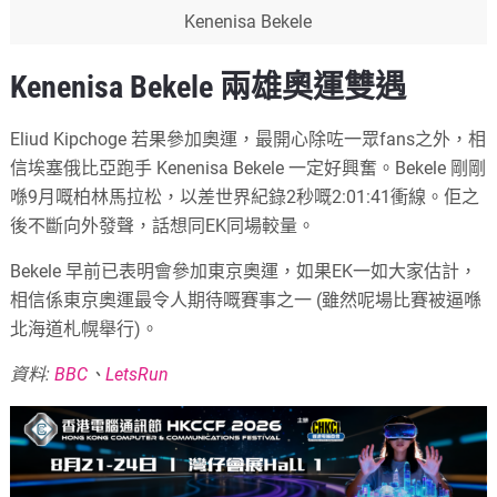
Kenenisa Bekele
Kenenisa Bekele 兩雄奧運雙遇
Eliud Kipchoge 若果參加奧運，最開心除咗一眾fans之外，相
信埃塞俄比亞跑手 Kenenisa Bekele 一定好興奮。Bekele 剛剛
喺9月嘅柏林馬拉松，以差世界紀錄2秒嘅2:01:41衝線。佢之
後不斷向外發聲，話想同EK同場較量。
Bekele 早前已表明會參加東京奧運，如果EK一如大家估計，
相信係東京奧運最令人期待嘅賽事之一 (雖然呢場比賽被逼喺
北海道札幌舉行)。
資料:
BBC
、
LetsRun