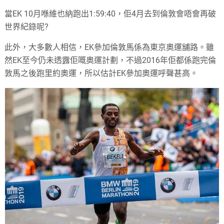
當EK 10月喺維也納跑出1:59:40，佢4月去到倫敦會唔會再破
世界紀錄呢?
此外，大多數人相信，EK參加倫敦馬係為東京奧運舖路。雖
然EK至今仍未透露佢嘅奧運計劃，不過2016年佢都係跑完倫
敦馬之後跑里約奧運，所以估計EK參加奧運呼聲甚高。