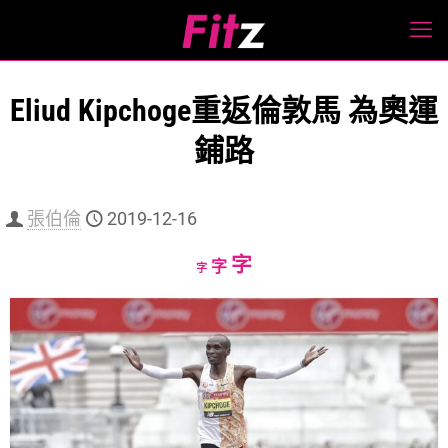
Eliud Kipchoge重返倫敦馬 為奧運
鋪路
張伯倫
2019-12-16
Increase
字
Reset
Decrease
字
字
font
font
font
size.
size.
size.