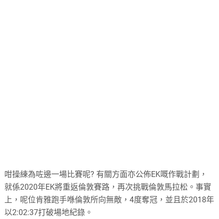
咁操練為咗邊一場比賽呢? 有關方面亦公佈EK嘅作戰計劃，
就係2020年EK將重返倫敦賽路，再次挑戰倫敦馬拉松。事實
上，呢位肯雅跑手喺倫敦所向無敵，4度奪冠，並且於2018年
以2:02:37打破場地紀錄。