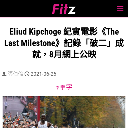
Eliud Kipchoge 紀實電影《The
Last Milestone》記錄「破二」成
就，8月網上公映
張伯倫
2021-06-26
Increase
字
Reset
Decrease
字
字
font
font
font
size.
size.
size.