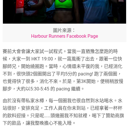
圖片來源：
Harbour Runners Facebook Page
賽前大會會讓大家試一試程式。當我一直猶豫怎麼跑的時
候，大家一到 HKT 19:00，就一窩風衝了出去，跟著一位快
腳師兄，開始繞圈跑。當時，心情還未平復的我，已經消化
不到，很快頭2個圈開出了平均5分的 pacing! 跑了兩個圈，
也覺得快了很多，消化不來。於是，第3K開始，便稍稍放慢
腳步，大約以5:30-5:45 的 pacing 繼續。
由於沒有帶私家水樽，每一個圈我也很自然到水站喝水。水
站很好，安排充足，工作人員在你未到站，已經拿著一杯杯
的飲料迎接。只是呢……頭幾圈我不知就裡，喝下了贊助商旗
下的飲品，讓我整晚擔心不能入睡。