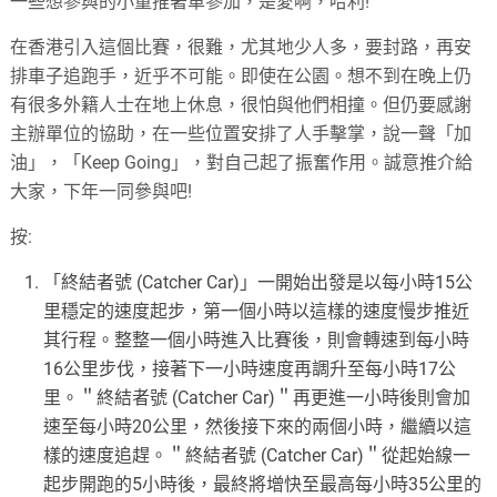
一些想參與的小童推著車參加，是愛啊，哈利!
在香港引入這個比賽，很難，尤其地少人多，要封路，再安
排車子追跑手，近乎不可能。即使在公園。想不到在晚上仍
有很多外籍人士在地上休息，很怕與他們相撞。但仍要感謝
主辦單位的協助，在一些位置安排了人手擊掌，說一聲「加
油」，「Keep Going」，對自己起了振奮作用。誠意推介給
大家，下年一同參與吧!
按:
「終結者號 (Catcher Car)」一開始出發是以每小時15公
里穩定的速度起步，第一個小時以這樣的速度慢步推近
其行程。整整一個小時進入比賽後，則會轉速到每小時
16公里步伐，接著下一小時速度再調升至每小時17公
里。＂終結者號 (Catcher Car)＂再更進一小時後則會加
速至每小時20公里，然後接下來的兩個小時，繼續以這
樣的速度追趕。＂終結者號 (Catcher Car)＂從起始線一
起步開跑的5小時後，最終將增快至最高每小時35公里的