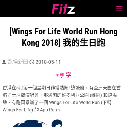
[Wings For Life World Run Hong
Kong 2018] 我的生日跑
跑場新聞
2018-05-11
Increase
字
Reset
Decrease
字
字
font
font
font
香港在5月第一個星期日非常熱鬧! 這邊廂，有亞洲天團在香
size.
size.
size.
港迪士尼搞演唱會，那邊廂的維多利亞公園 (維園) 和跑馬
地，有跑團舉辦了一個 Wings For Life World Run (下稱
Wings For Life) 的 App Run。