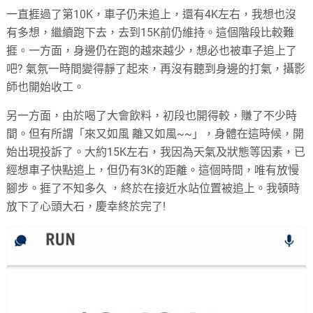
一直捱過了第10K，車子仍未追上，還有4K左右，我想也沒
有多想，繼續跑下去，去到15K前仍維持。這個階段比較難
捱。一方面，身邊仍在跑的越來越少，想必也被車子追上了
吧? 氣氛一時間變得靜了起來，再沒有聽到身邊的打氣，攝影
師也開始收工。
另一方面，由於喝了大會飲料，初段也開得較，賺了不少時
間。但有所謂「來又如風 離又如風~~」，身體在這時候，開
始出現投訴了。大約15K左右，我因為天氣及狀態等因素，已
經想車子快點追上，但仍有3K的距離。這個時間，唯有放慢
腳步。捱了不知多久 ，終於在接近水站位置被追上。我頓時
放下了心頭大石，慶幸終於完了!