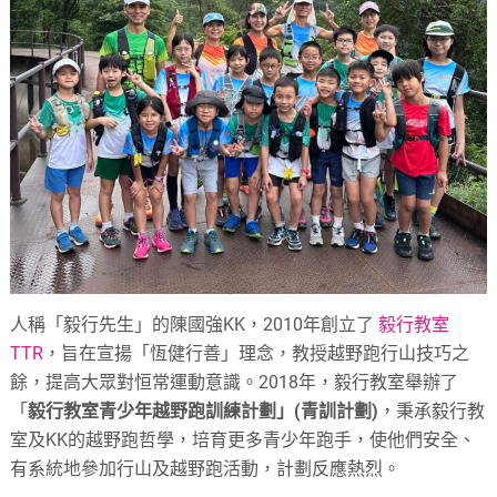
人稱「毅行先生」的陳國強KK，2010年創立了
毅行教室
TTR
，旨在宣揚「恆健行善」理念，教授越野跑行山技巧之
餘，提高大眾對恒常運動意識。2018年，毅行教室舉辦了
「
毅行教室青少年越野跑訓練計劃」(青訓計劃)
，秉承毅行教
室及KK的越野跑哲學，培育更多青少年跑手，使他們安全、
有系統地參加行山及越野跑活動，計劃反應熱烈。