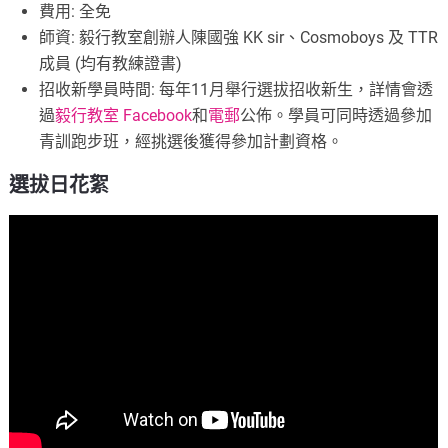
費用: 全免
師資: 毅行教室創辦人陳國強 KK sir、Cosmoboys 及 TTR
成員 (均有教練證書)
招收新學員時間: 每年11月舉行選拔招收新生，詳情會透
過
毅行教室 Facebook
和
電郵
公佈。學員可同時透過參加
青訓跑步班，經挑選後獲得參加計劃資格。
選拔日花絮