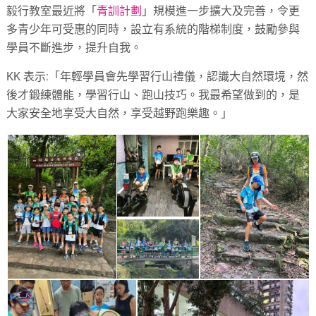
毅行教室最近將「
青訓計劃
」規模進一步擴大及完善，令更
多青少年可受惠的同時，設立有系統的階梯制度，鼓勵參與
學員不斷進步，提升自我。
KK 表示:「年輕學員會先學習行山禮儀，認識大自然環境，然
後才鍛練體能，學習行山、跑山技巧。我最希望做到的，是
大家安全地享受大自然，享受越野跑樂趣。」