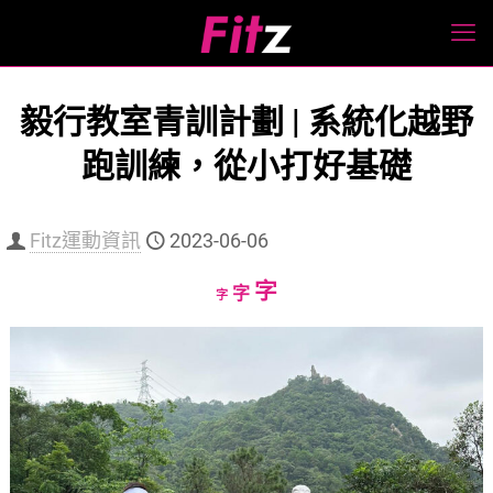
毅行教室青訓計劃 | 系統化越野
跑訓練，從小打好基礎
Fitz運動資訊
2023-06-06
Increase
字
Reset
Decrease
字
字
font
font
font
size.
size.
size.