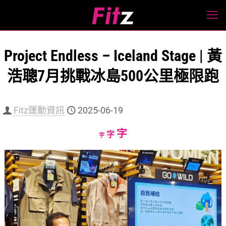
Project Endless – Iceland Stage | 黃
浩聰7月挑戰冰島500公里極限跑
Fitz運動資訊
2025-06-19
Increase
字
Reset
Decrease
字
字
font
font
font
size.
size.
size.