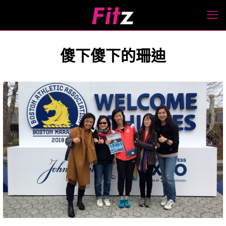
傻下傻下的珊迪