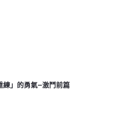
掉重練」的勇氣—激鬥前篇