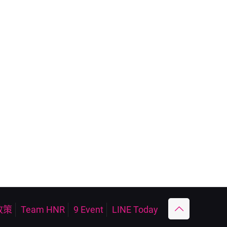
政策
Team HNR
9 Event
LINE Today