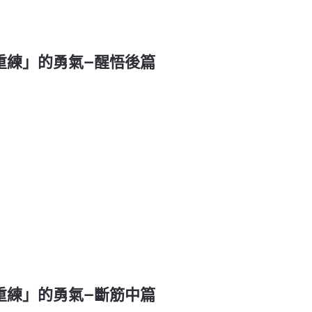
掉重練」的勇氣—醒悟後篇
掉重練」的勇氣—斷筋中篇