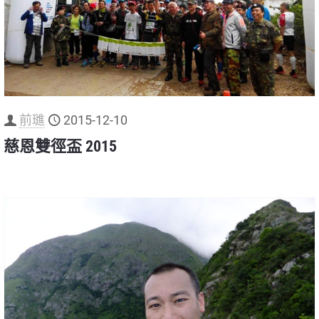
前璡
2015-12-10
慈恩雙徑盃 2015