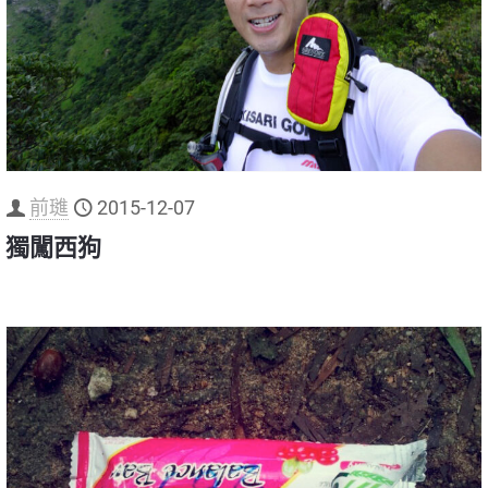
前璡
2015-12-07
獨闖西狗