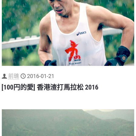
前璡
2016-01-21
[100円的愛] 香港渣打馬拉松 2016