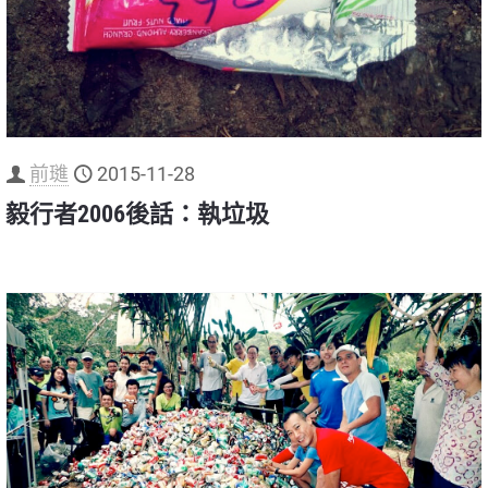
前璡
2015-11-28
毅行者2006後話：執垃圾