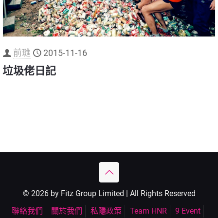
前璡
2015-11-16
垃圾佬日記
© 2026 by Fitz Group Limited | All Rights Reserved
聯絡我們
關於我們
私隱政策
Team HNR
9 Event