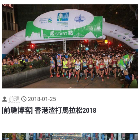
前璡
2018-01-25
[前璡博客] 香港渣打馬拉松2018