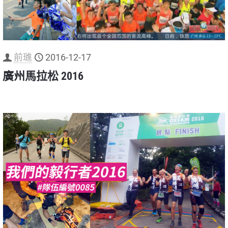
前璡
2016-12-17
廣州馬拉松 2016